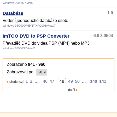
Windows 2000/XP/Vista
Databáze
1.0
Vedení jednoduché databáze osob.
Windows 98/2000/ME/NT/XP/2003/Vista/7
ImTOO DVD to PSP Converter
6.0.3.0504
Převaděč DVD do videa PSP (MP4) nebo MP3.
Windows 2000/XP/Vista/7
Zobrazeno
941
-
960
Zobrazovat po
1
2
…
46
47
48
49
50
…
140
141
předchozí
další