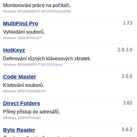
Monitorování práce na počítači.
Windows 98/2000/ME/NT/XP/2003/Vista/2008
MultiFind Pro
1.73
Vyhledání souborů.
Windows 2000/XP/Vista/7
HotKeyz
2.8.3.0
Definování různých klávesových zkratek.
Windows 98/2000/ME/NT/XP/2003/Vista
Code Master
2.0.0
Kódování souborů.
Windows 98/NT/2000/ME/XP
Direct Folders
3.62
Přímý přístup do adresářů.
Windows 2000/XP/Vista/7
Byte Reader
0.6.2