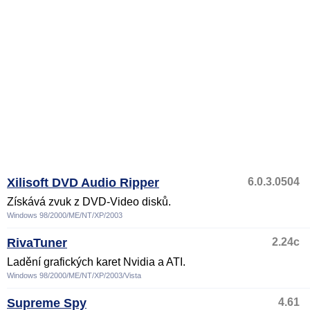
Xilisoft DVD Audio Ripper
6.0.3.0504
Získává zvuk z DVD-Video disků.
Windows 98/2000/ME/NT/XP/2003
RivaTuner
2.24c
Ladění grafických karet Nvidia a ATI.
Windows 98/2000/ME/NT/XP/2003/Vista
Supreme Spy
4.61