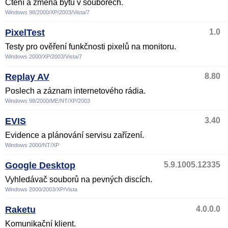
Čtení a změna bytů v souborech.
Windows 98/2000/XP/2003/Vista/7
PixelTest
1.0
Testy pro ověření funkčnosti pixelů na monitoru.
Windows 2000/XP/2003/Vista/7
Replay AV
8.80
Poslech a záznam internetového rádia.
Windows 98/2000/ME/NT/XP/2003
EVIS
3.40
Evidence a plánování servisu zařízení.
Windows 2000/NT/XP
Google Desktop
5.9.1005.12335
Vyhledávač souborů na pevných discích.
Windows 2000/2003/XP/Vista
Raketu
4.0.0.0
Komunikační klient.