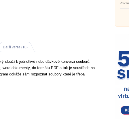
214.0
Prohl
Další verze (10)
rý slouží k jednotlivé nebo dávkové konverzi souborů,
, word dokumenty, do formátu PDF a tak je soustředit na
gram dokáže sám rozpoznat soubory které je třeba