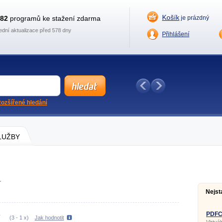
Košík
882
programů ke stažení zdarma
je prázdný
ední aktualizace před 578 dny
Přihlášení
ozšířené hledání
SLUŽBY
4
Nejst
PDFCr
(
3
-
1
x)
Jak hodnotit