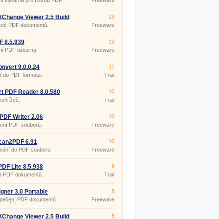
lní tiskárna pro tvorbu PDF
Freeware
entů.
Change Viewer 2.5 Build
13
 Portable
ížeč PDF dokumentů.
Freeware
 8.5.939
12
lní PDF tiskárna.
Freeware
onvert 9.0.0.24
11
d do PDF formátu.
Trial
t PDF Reader 8.0.580
10
ohlížeč.
Trial
PDF Writer 2.06
10
ření PDF souborů.
Freeware
can2PDF 6.91
10
vání do PDF souboru
Freeware
DF Lite 8.5.938
9
a PDF dokumentů.
Trial
igner 3.0 Portable
8
pečení PDF dokumentů
Freeware
isováním.
Change Viewer 2.5 Build
8