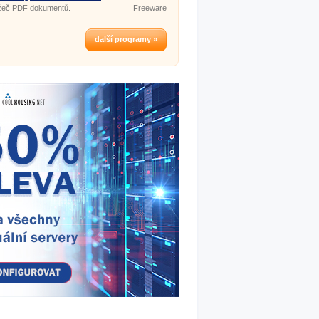
ížeč PDF dokumentů.
Freeware
další programy »