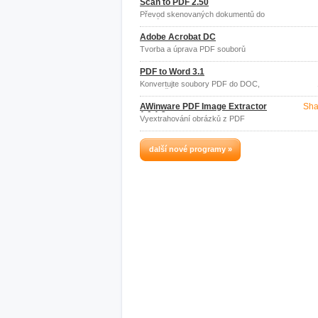
Scan to PDF 2.50
Převod skenovaných dokumentů do
formátu PDF
Adobe Acrobat DC
Tvorba a úprava PDF souborů
PDF to Word 3.1
Konvertujte soubory PDF do DOC,
DOCX či RTF
AWinware PDF Image Extractor
Sha
1.0.1.3
Vyextrahování obrázků z PDF
dokumentu.
další nové programy »