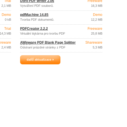
Trial
Doro PDF Writer 2.06
Freeware
2,1 MB
Vytváření PDF souborů.
16,3 MB
Demo
pdfMachine 14.85
Demo
0 kB
Tvorba PDF dokumentů.
12,2 MB
Trial
PDFCreator 2.2.2
Freeware
14,3 MB
Virtuální tiskárna pro tvorbu PDF
25,8 MB
dokumentů.
reware
AWinware PDF Blank Page Splitter
Shareware
1.0.1.4
2,4 MB
Odstraní prázdné stránky z PDF
5,3 MB
dokumentu.
další aktualizace »