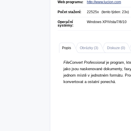
Web programu:
http://www.lucion.com
Počet stažení:
22525x (tento týden: 23x)
Operační
Windows XP/Vista/7/8/10
systémy:
Popis
Obrázky (
3
)
Diskuze (
0
)
FileConvert Professional
je program, kte
jako jsou naskenované dokumenty, faxy
jednom místě v jednotném formátu. Pro
konvertovat a ostatní ponechá.