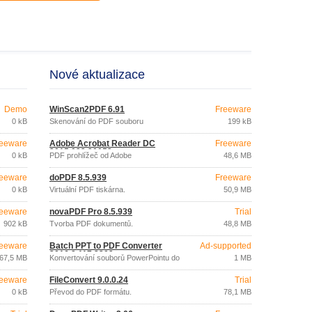
Nové aktualizace
Demo
WinScan2PDF 6.91
Freeware
0 kB
Skenování do PDF souboru
199 kB
eeware
Adobe Acrobat Reader DC
Freeware
2015.023.20053
0 kB
PDF prohlížeč od Adobe
48,6 MB
eeware
doPDF 8.5.939
Freeware
0 kB
Virtuální PDF tiskárna.
50,9 MB
eeware
novaPDF Pro 8.5.939
Trial
902 kB
Tvorba PDF dokumentů.
48,8 MB
eeware
Batch PPT to PDF Converter
Ad-supported
2016.8.117.2309
67,5 MB
Konvertování souborů PowerPointu do
1 MB
PDF.
eeware
FileConvert 9.0.0.24
Trial
0 kB
Převod do PDF formátu.
78,1 MB