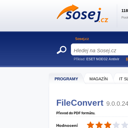
11
Posl
Sosej.cz
Příklad:
ESET NOD32 Antivir
R
PROGRAMY
MAGAZÍN
IT 
FileConvert
9.0.0.2
Převod do PDF formátu.
Hodnocení