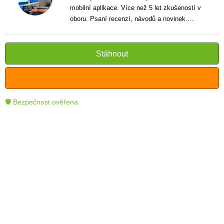
mobilní aplikace. Více než 5 let zkušeností v
oboru. Psaní recenzí, návodů a novinek.
Tvůrce jasných a informativních textů, které
pomáhají čtenářům lépe porozumět a využít
moderní technologie.
Stáhnout
🛡 Bezpečnost ověřena