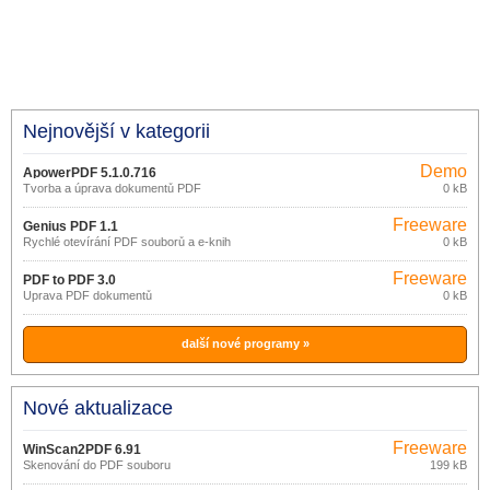
Nejnovější v kategorii
Demo
ApowerPDF 5.1.0.716
Tvorba a úprava dokumentů PDF
0 kB
Freeware
Genius PDF 1.1
Rychlé otevírání PDF souborů a e-knih
0 kB
Freeware
PDF to PDF 3.0
Úprava PDF dokumentů
0 kB
další nové programy »
Nové aktualizace
Freeware
WinScan2PDF 6.91
Skenování do PDF souboru
199 kB