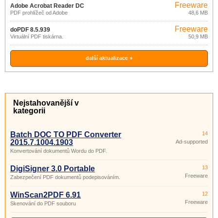
Freeware
Adobe Acrobat Reader DC
PDF prohlížeč od Adobe
48,6 MB
2015.023.20053
Freeware
doPDF 8.5.939
Virtuální PDF tiskárna.
50,9 MB
další aktualizace »
Nejstahovanější v
kategorii
Batch DOC TO PDF Converter
14
2015.7.1004.1903
Ad-supported
Konvertování dokumentů Wordu do PDF.
DigiSigner 3.0 Portable
13
Freeware
Zabezpečení PDF dokumentů podepisováním.
WinScan2PDF 6.91
12
Freeware
Skenování do PDF souboru