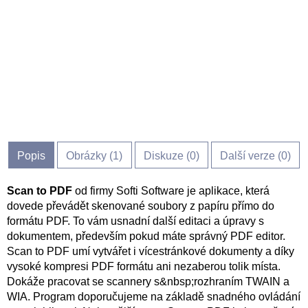
Popis
Obrázky (
1
)
Diskuze (
0
)
Další verze (0)
Scan to PDF
od firmy Softi Software je aplikace, která
dovede převádět skenované soubory z papíru přímo do
formátu PDF. To vám usnadní další editaci a úpravy s
dokumentem, především pokud máte správný PDF editor.
Scan to PDF umí vytvářet i vícestránkové dokumenty a díky
vysoké kompresi PDF formátu ani nezaberou tolik místa.
Dokáže pracovat se scannery s&nbsp;rozhraním TWAIN a
WIA. Program doporučujeme na základě snadného ovládání