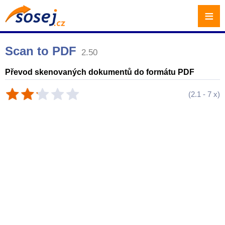
≡
Scan to PDF
2.50
Převod skenovaných dokumentů do formátu PDF
(
2.1
-
7
x)