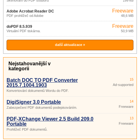
Skenování do PDF souboru
199 kB
Freeware
Adobe Acrobat Reader DC
PDF prohlížeč od Adobe
48,6 MB
2015.023.20053
Freeware
doPDF 8.5.939
Virtuální PDF tiskárna.
50,9 MB
další aktualizace »
Nejstahovanější v
kategorii
Batch DOC TO PDF Converter
15
2015.7.1004.1903
Ad-supported
Konvertování dokumentů Wordu do PDF.
DigiSigner 3.0 Portable
14
Freeware
Zabezpečení PDF dokumentů podepisováním.
PDF-XChange Viewer 2.5 Build 209.0
13
Portable
Freeware
Prohlížeč PDF dokumentů.