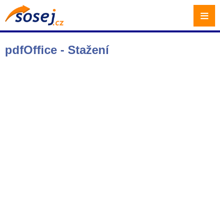
≡
pdfOffice - Stažení