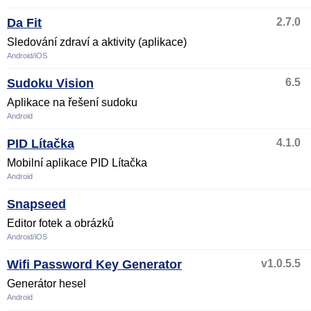
Da Fit
2.7.0
Sledování zdraví a aktivity (aplikace)
Android/iOS
Sudoku Vision
6.5
Aplikace na řešení sudoku
Android
PID Lítačka
4.1.0
Mobilní aplikace PID Lítačka
Android
Snapseed
Editor fotek a obrázků
Android/iOS
Wifi Password Key Generator
v1.0.5.5
Generátor hesel
Android