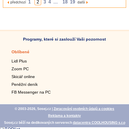
1
2
3
4
…
18
19
předchozí
další
Programy, které si zaslouží Vaši pozornost
Oblíbené
Mobilní aplikace
Lidl Plus
Krokoměr do mobilu
Zoom PC
Lupa do mobilu
Skicář online
Dálkový TV ovladač
Peněžní deník
Živé tapety do mobilu
FB Messenger na PC
Mariáš do mobilu
© 2003-2026, Sosej.cz
|
Zpracování osobních údajů a cookies
Reklama a kontakty
Sosej.cz běží na dedikovaných serverech
datacentra COOLHOUSING s.r.o