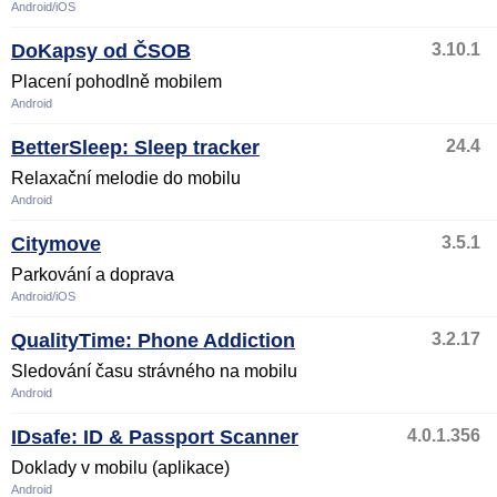
Android/iOS
DoKapsy od ČSOB
3.10.1
Placení pohodlně mobilem
Android
BetterSleep: Sleep tracker
24.4
Relaxační melodie do mobilu
Android
Citymove
3.5.1
Parkování a doprava
Android/iOS
QualityTime: Phone Addiction
3.2.17
Sledování času strávného na mobilu
Android
IDsafe: ID & Passport Scanner
4.0.1.356
Doklady v mobilu (aplikace)
Android