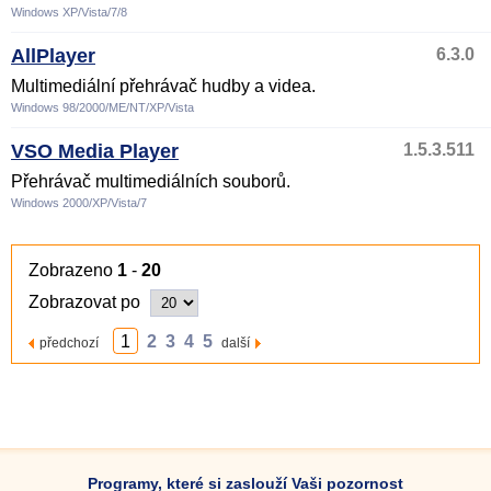
Windows XP/Vista/7/8
AllPlayer
6.3.0
Multimediální přehrávač hudby a videa.
Windows 98/2000/ME/NT/XP/Vista
VSO Media Player
1.5.3.511
Přehrávač multimediálních souborů.
Windows 2000/XP/Vista/7
Zobrazeno
1
-
20
Zobrazovat po
1
2
3
4
5
předchozí
další
Programy, které si zaslouží Vaši pozornost