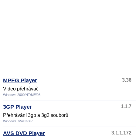
MPEG Player
3.36
Video přehrávač
Windows 2000/NT/ME/98
3GP Player
1.1.7
Přehrávání 3gp a 3g2 souborů
Windows 7/Vista/XP
AVS DVD Player
3.1.1.172