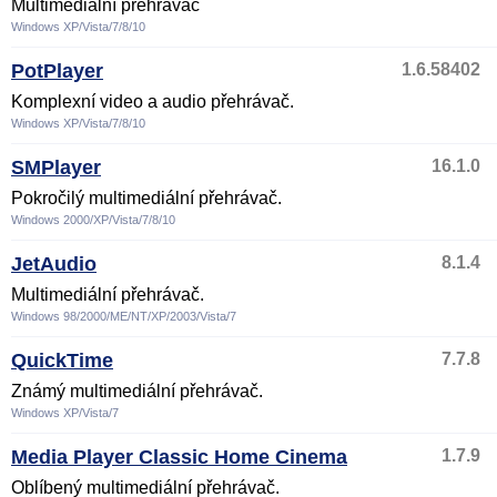
Multimediální přehrávač
Windows XP/Vista/7/8/10
PotPlayer
1.6.58402
Komplexní video a audio přehrávač.
Windows XP/Vista/7/8/10
SMPlayer
16.1.0
Pokročilý multimediální přehrávač.
Windows 2000/XP/Vista/7/8/10
JetAudio
8.1.4
Multimediální přehrávač.
Windows 98/2000/ME/NT/XP/2003/Vista/7
QuickTime
7.7.8
Známý multimediální přehrávač.
Windows XP/Vista/7
Media Player Classic Home Cinema
1.7.9
Oblíbený multimediální přehrávač.