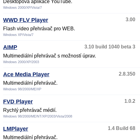
Desktopová aplikace YouTube.
Windows 2000/XP/Vista/7
WWD FLV Player
3.00
Flash video přehrávač pro WEB.
Windows XP/Vista/7
AIMP
3.10 build 1040 beta 3
Multimediální přehrávač s možností úprav.
Windows 2000/XP/2003
Ace Media Player
2.8.350
Multimediální přehrávač.
Windows 98/2000/ME/XP
FVD Player
1.0.2
Rychlý přehrávač médií.
Windows 98/2000/ME/NT/XP/2003/Vista/2008
LMPlayer
1.4 Build 68
Multimediální přehrávač.