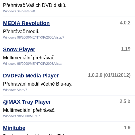
Přehrávač Vašich DVD disků.
Windows XP/Vista/7/8
MEDIA Revolution
4.0.2
Přehrávač medií.
Windows 98/2000/ME/NT/XP/2003/Vista/7
Snow Player
1.19
Multimediální přehrávač.
Windows 98/2000/ME/NT/XP/2003/Vista
DVDFab Media Player
1.0.2.9 (01/11/2012)
Přehrávání médií včetně Blu-ray.
Windows Vista/7
@MAX Tray Player
2.5 b
Multimediální přehrávač.
Windows 98/2000/ME/XP
Minitube
1.9