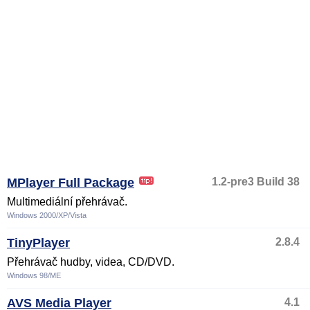
MPlayer Full Package
1.2-pre3 Build 38
Multimediální přehrávač.
Windows 2000/XP/Vista
TinyPlayer
2.8.4
Přehrávač hudby, videa, CD/DVD.
Windows 98/ME
AVS Media Player
4.1