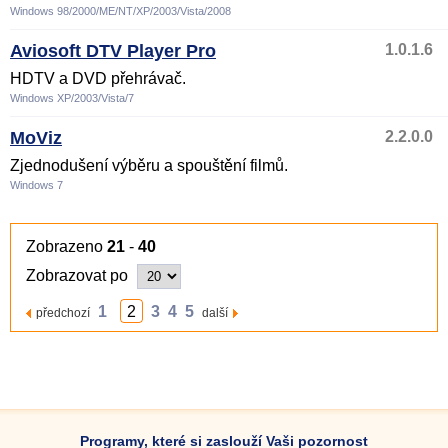
Windows 98/2000/ME/NT/XP/2003/Vista/2008
Aviosoft DTV Player Pro
1.0.1.6
HDTV a DVD přehrávač.
Windows XP/2003/Vista/7
MoViz
2.2.0.0
Zjednodušení výběru a spouštění filmů.
Windows 7
Zobrazeno
21
-
40
Zobrazovat po
1
2
3
4
5
předchozí
další
Programy, které si zaslouží Vaši pozornost