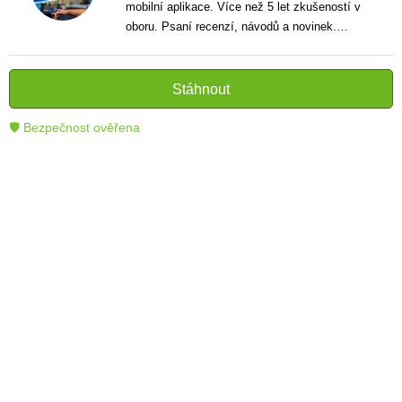
mobilní aplikace. Více než 5 let zkušeností v
oboru. Psaní recenzí, návodů a novinek.
Tvůrce jasných a informativních textů, které
pomáhají čtenářům lépe porozumět a využít
moderní technologie.
Stáhnout
🛡 Bezpečnost ověřena