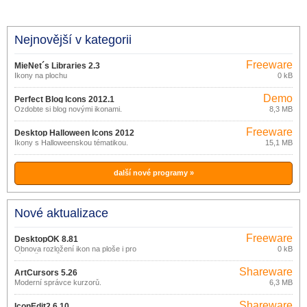
Nejnovější v kategorii
Freeware
MieNet´s Libraries 2.3
Ikony na plochu
0 kB
Demo
Perfect Blog Icons 2012.1
Ozdobte si blog novými ikonami.
8,3 MB
Freeware
Desktop Halloween Icons 2012
Ikony s Halloweenskou tématikou.
15,1 MB
další nové programy »
Nové aktualizace
Freeware
DesktopOK 8.81
Obnova rozložení ikon na ploše i pro
0 kB
více uživatelů.
Shareware
ArtCursors 5.26
Moderní správce kurzorů.
6,3 MB
Shareware
IconEdit2 6.10