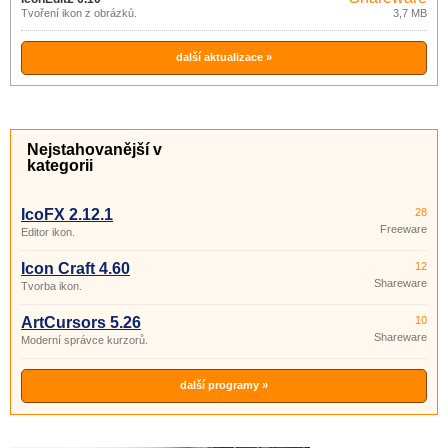
Tvoření ikon z obrázků.
3,7 MB
další aktualizace »
Nejstahovanější v
kategorii
IcoFX 2.12.1
28
Freeware
Editor ikon.
Icon Craft 4.60
12
Shareware
Tvorba ikon.
ArtCursors 5.26
10
Shareware
Moderní správce kurzorů.
další programy »