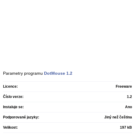
Parametry programu
DotMouse
1.2
Licence:
Freeware
Číslo verze:
1.2
Instaluje se:
Ano
Podporované jazyky:
Jiný než čeština
Velikost:
197 kB