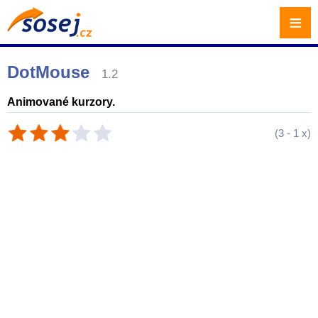
≡
DotMouse
1.2
Animované kurzory.
(
3
-
1
x)