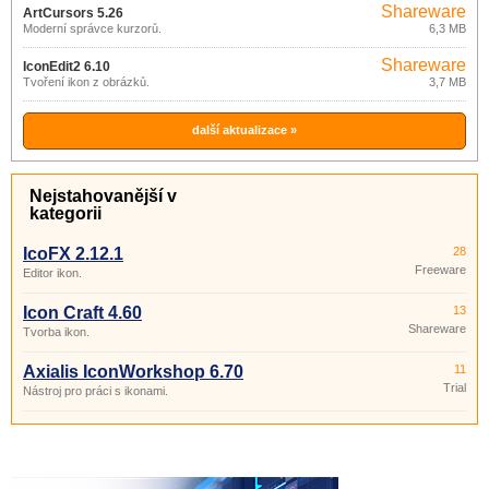
Shareware
ArtCursors 5.26
Moderní správce kurzorů.
6,3 MB
Shareware
IconEdit2 6.10
Tvoření ikon z obrázků.
3,7 MB
další aktualizace »
Nejstahovanější v
kategorii
IcoFX 2.12.1
28
Freeware
Editor ikon.
Icon Craft 4.60
13
Shareware
Tvorba ikon.
Axialis IconWorkshop 6.70
11
Trial
Nástroj pro práci s ikonami.