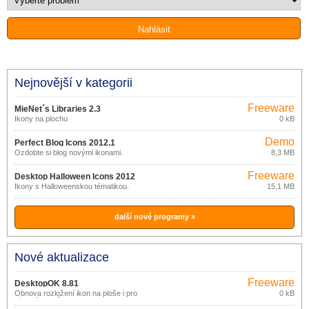
Nejnovější v kategorii
Freeware
MieNet´s Libraries 2.3
Ikony na plochu
0 kB
Demo
Perfect Blog Icons 2012.1
Ozdobte si blog novými ikonami.
8,3 MB
Freeware
Desktop Halloween Icons 2012
Ikony s Halloweenskou tématikou.
15,1 MB
další nové programy »
Nové aktualizace
Freeware
DesktopOK 8.81
Obnova rozložení ikon na ploše i pro
0 kB
více uživatelů.