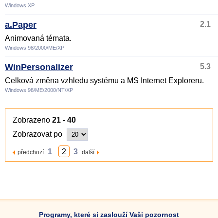
Windows XP
a.Paper
2.1
Animovaná témata.
Windows 98/2000/ME/XP
WinPersonalizer
5.3
Celková změna vzhledu systému a MS Internet Exploreru.
Windows 98/ME/2000/NT/XP
Zobrazeno
21
-
40
Zobrazovat po
1
2
3
předchozí
další
Programy, které si zaslouží Vaši pozornost