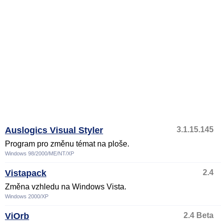
Auslogics Visual Styler
3.1.15.145
Program pro změnu témat na ploše.
Windows 98/2000/ME/NT/XP
Vistapack
2.4
Změna vzhledu na Windows Vista.
Windows 2000/XP
ViOrb
2.4 Beta