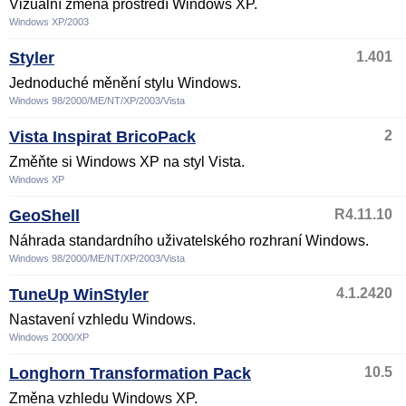
Vizuální změna prostředí Windows XP.
Windows XP/2003
Styler
1.401
Jednoduché měnění stylu Windows.
Windows 98/2000/ME/NT/XP/2003/Vista
Vista Inspirat BricoPack
2
Změňte si Windows XP na styl Vista.
Windows XP
GeoShell
R4.11.10
Náhrada standardního uživatelského rozhraní Windows.
Windows 98/2000/ME/NT/XP/2003/Vista
TuneUp WinStyler
4.1.2420
Nastavení vzhledu Windows.
Windows 2000/XP
Longhorn Transformation Pack
10.5
Změna vzhledu Windows XP.