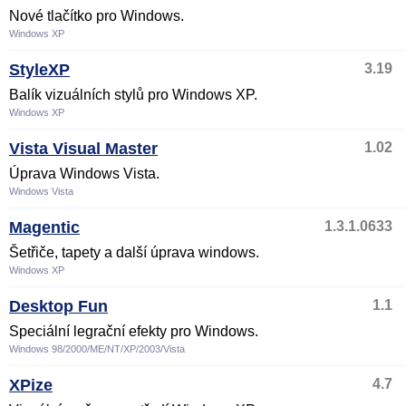
Nové tlačítko pro Windows.
Windows XP
StyleXP
3.19
Balík vizuálních stylů pro Windows XP.
Windows XP
Vista Visual Master
1.02
Úprava Windows Vista.
Windows Vista
Magentic
1.3.1.0633
Šetřiče, tapety a další úprava windows.
Windows XP
Desktop Fun
1.1
Speciální legrační efekty pro Windows.
Windows 98/2000/ME/NT/XP/2003/Vista
XPize
4.7