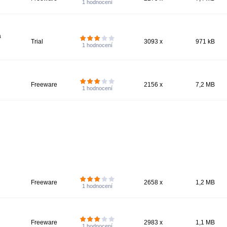
1
hodnocení
a
Trial
3093 x
971 kB
1
hodnocení
Freeware
2156 x
7,2 MB
1
hodnocení
Freeware
2658 x
1,2 MB
1
hodnocení
Freeware
2983 x
1,1 MB
1
hodnocení