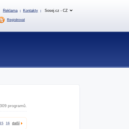
Reklama
Kontakty
|
|
Registrovat
309 programů.
15
16
další