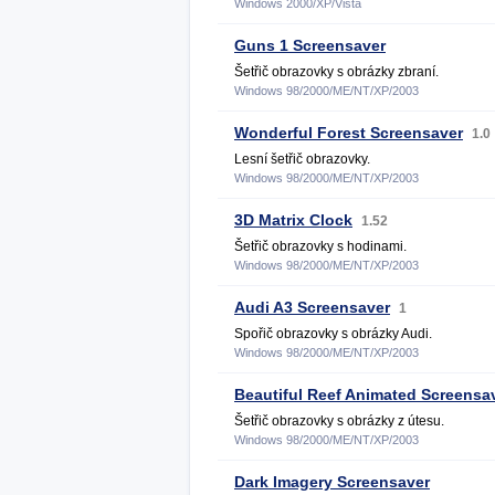
Windows 2000/XP/Vista
Guns 1 Screensaver
Šetřič obrazovky s obrázky zbraní.
Windows 98/2000/ME/NT/XP/2003
Wonderful Forest Screensaver
1.0
Lesní šetřič obrazovky.
Windows 98/2000/ME/NT/XP/2003
3D Matrix Clock
1.52
Šetřič obrazovky s hodinami.
Windows 98/2000/ME/NT/XP/2003
Audi A3 Screensaver
1
Spořič obrazovky s obrázky Audi.
Windows 98/2000/ME/NT/XP/2003
Beautiful Reef Animated Screensa
Šetřič obrazovky s obrázky z útesu.
Windows 98/2000/ME/NT/XP/2003
Dark Imagery Screensaver