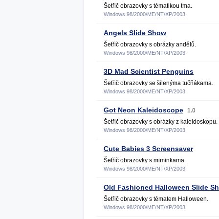
Šetřič obrazovky s tématikou tma.
Windows 98/2000/ME/NT/XP/2003
Angels Slide Show
Šetřič obrazovky s obrázky andělů.
Windows 98/2000/ME/NT/XP/2003
3D Mad Scientist Penguins
Šetřič obrazovky se šílenýma tučňákama.
Windows 98/2000/ME/NT/XP/2003
Got Neon Kaleidoscope
1.0
Šetřič obrazovky s obrázky z kaleidoskopu.
Windows 98/2000/ME/NT/XP/2003
Cute Babies 3 Screensaver
Šetřič obrazovky s miminkama.
Windows 98/2000/ME/NT/XP/2003
Old Fashioned Halloween Slide S
Šetřič obrazovky s tématem Halloween.
Windows 98/2000/ME/NT/XP/2003