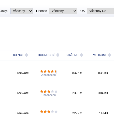
Jazyk
Licence
OS
LICENCE
HODNOCENÍ
STAŽENO
VELIKOST
Freeware
8376 x
838 kB
2
hodnocení
Freeware
2393 x
304 kB
1
hodnocení
Freeware
2279 x
7,4 MB