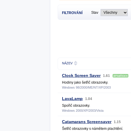
Stav
FILTROVÁNÍ
NÁZEV
Clock Screen Saver
1.61
Hodiny jako šetřič obrazovky.
Windows 98/2000/ME/NT/XP/2003
LavaLamp
1.04
Spořič obrazovky.
Windows 2000/XP/2003/Vista
Catamarans Screensaver
1.15
Šetřič obrazovky s námětem plachtění.