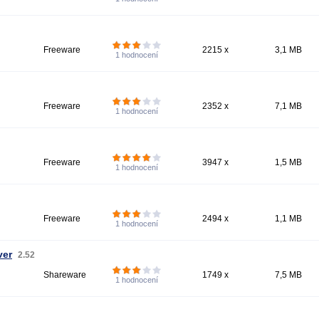
Freeware
2215 x
3,1 MB
1
hodnocení
Freeware
2352 x
7,1 MB
1
hodnocení
Freeware
3947 x
1,5 MB
1
hodnocení
Freeware
2494 x
1,1 MB
1
hodnocení
ver
2.52
Shareware
1749 x
7,5 MB
1
hodnocení