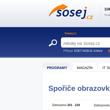
11
Posl
Sosej.cz
Příklad:
ESET NOD32 Antivir
R
PROGRAMY
MAGAZÍN
IT 
Spořiče obrazov
Zobrazeno
201
-
220
Zobrazovat