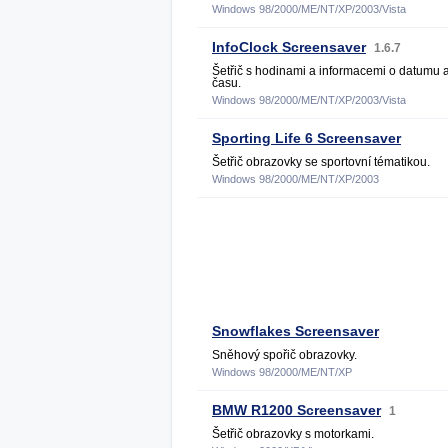
Windows 98/2000/ME/NT/XP/2003/Vista
InfoClock Screensaver
1.6.7
Šetřič s hodinami a informacemi o datumu 
času.
Windows 98/2000/ME/NT/XP/2003/Vista
Sporting Life 6 Screensaver
Šetřič obrazovky se sportovní tématikou.
Windows 98/2000/ME/NT/XP/2003
Snowflakes Screensaver
Sněhový spořič obrazovky.
Windows 98/2000/ME/NT/XP
BMW R1200 Screensaver
1
Šetřič obrazovky s motorkami.