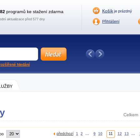
Košík
882
programů ke stažení zdarma
je prázdný
ední aktualizace před 577 dny
Přihlášení
ozšířené hledání
SLUŽBY
ky
Celkem 
předchozí
1
2
…
9
10
11
12
13
…
 po