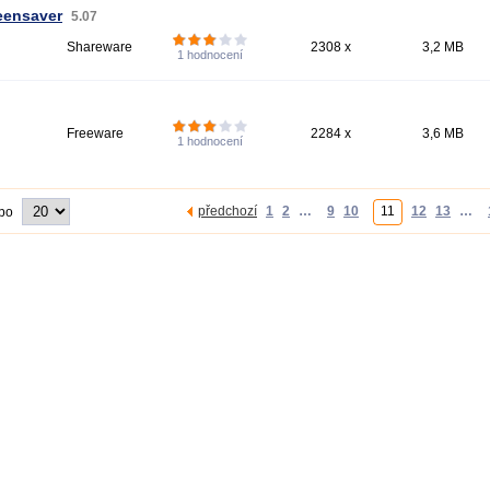
eensaver
5.07
Shareware
2308 x
3,2 MB
1
hodnocení
Freeware
2284 x
3,6 MB
1
hodnocení
předchozí
1
2
…
9
10
11
12
13
…
 po