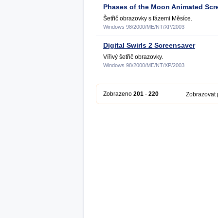
Phases of the Moon Animated Scr
Šetřič obrazovky s fázemi Měsíce.
Windows 98/2000/ME/NT/XP/2003
Digital Swirls 2 Screensaver
Vířivý šetřič obrazovky.
Windows 98/2000/ME/NT/XP/2003
Zobrazeno
201
-
220
Zobrazovat