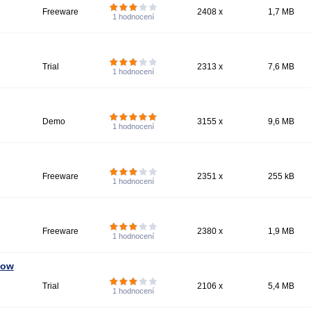
Freeware
2408 x
1,7 MB
1
hodnocení
Trial
2313 x
7,6 MB
1
hodnocení
Demo
3155 x
9,6 MB
1
hodnocení
Freeware
2351 x
255 kB
1
hodnocení
Freeware
2380 x
1,9 MB
1
hodnocení
how
Trial
2106 x
5,4 MB
1
hodnocení