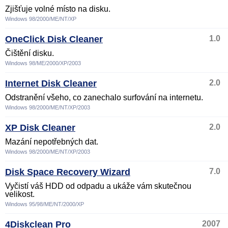
Zjišťuje volné místo na disku.
Windows 98/2000/ME/NT/XP
OneClick Disk Cleaner
1.0
Čištění disku.
Windows 98/ME/2000/XP/2003
Internet Disk Cleaner
2.0
Odstranění všeho, co zanechalo surfování na internetu.
Windows 98/2000/ME/NT/XP/2003
XP Disk Cleaner
2.0
Mazání nepotřebných dat.
Windows 98/2000/ME/NT/XP/2003
Disk Space Recovery Wizard
7.0
Vyčistí váš HDD od odpadu a ukáže vám skutečnou
velikost.
Windows 95/98/ME/NT/2000/XP
4Diskclean Pro
2007