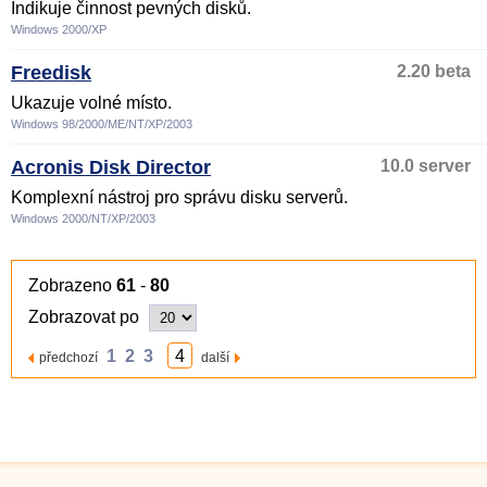
Indikuje činnost pevných disků.
Windows 2000/XP
Freedisk
2.20 beta
Ukazuje volné místo.
Windows 98/2000/ME/NT/XP/2003
Acronis Disk Director
10.0 server
Komplexní nástroj pro správu disku serverů.
Windows 2000/NT/XP/2003
Zobrazeno
61
-
80
Zobrazovat po
1
2
3
4
předchozí
další