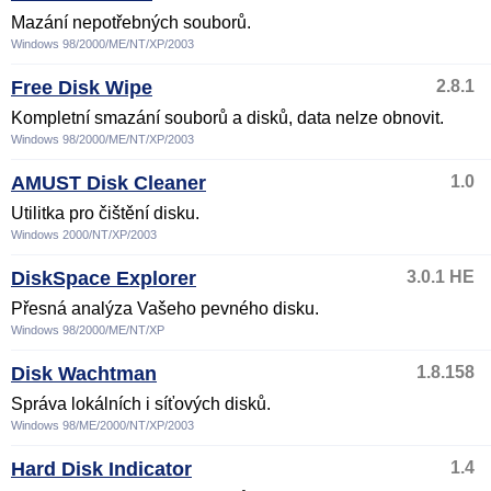
Mazání nepotřebných souborů.
Windows 98/2000/ME/NT/XP/2003
Free Disk Wipe
2.8.1
Kompletní smazání souborů a disků, data nelze obnovit.
Windows 98/2000/ME/NT/XP/2003
AMUST Disk Cleaner
1.0
Utilitka pro čištění disku.
Windows 2000/NT/XP/2003
DiskSpace Explorer
3.0.1 HE
Přesná analýza Vašeho pevného disku.
Windows 98/2000/ME/NT/XP
Disk Wachtman
1.8.158
Správa lokálních i síťových disků.
Windows 98/ME/2000/NT/XP/2003
Hard Disk Indicator
1.4