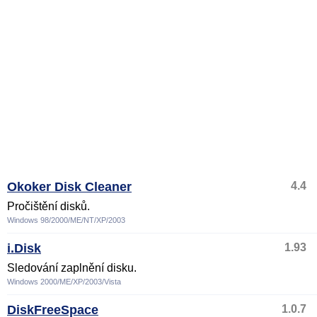
Okoker Disk Cleaner
4.4
Pročištění disků.
Windows 98/2000/ME/NT/XP/2003
i.Disk
1.93
Sledování zaplnění disku.
Windows 2000/ME/XP/2003/Vista
DiskFreeSpace
1.0.7