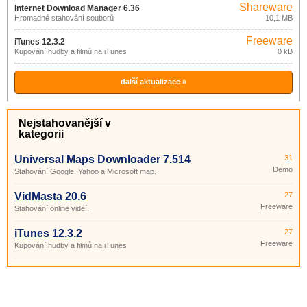
Shareware
Internet Download Manager 6.36
Hromadné stahování souborů
10,1 MB
build 5
Freeware
iTunes 12.3.2
Kupování hudby a filmů na iTunes
0 kB
další aktualizace »
Nejstahovanější v
kategorii
Universal Maps Downloader 7.514
31
Demo
Stahování Google, Yahoo a Microsoft map.
VidMasta 20.6
27
Freeware
Stahování online videí.
iTunes 12.3.2
27
Freeware
Kupování hudby a filmů na iTunes