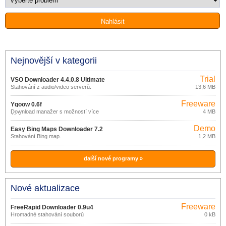
Nejnovější v kategorii
Trial
VSO Downloader 4.4.0.8 Ultimate
Stahování z audio/video serverů.
13,6 MB
Freeware
Ygoow 0.6f
Download manažer s možností více
4 MB
účtů.
Demo
Easy Bing Maps Downloader 7.2
Stahování Bing map.
1,2 MB
další nové programy »
Nové aktualizace
Freeware
FreeRapid Downloader 0.9u4
Hromadné stahování souborů
0 kB