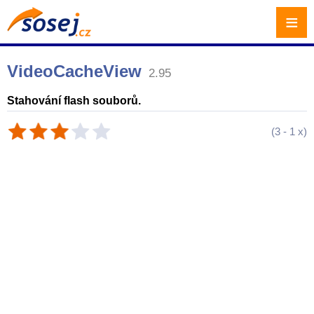
≡
VideoCacheView
2.95
Stahování flash souborů.
(
3
-
1
x)