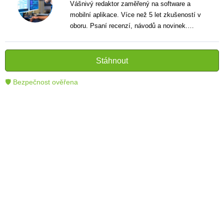
Vášnivý redaktor zaměřený na software a
mobilní aplikace. Více než 5 let zkušeností v
oboru. Psaní recenzí, návodů a novinek.
Tvůrce jasných a informativních textů, které
pomáhají čtenářům lépe porozumět a využít
moderní technologie.
Stáhnout
🛡 Bezpečnost ověřena