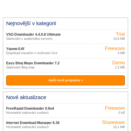
Nejnovější v kategorii
Trial
VSO Downloader 4.4.0.8 Ultimate
Stahování z audio/video serverů.
13,6 MB
Freeware
Ygoow 0.6f
Download manažer s možností více
4 MB
účtů.
Demo
Easy Bing Maps Downloader 7.2
Stahování Bing map.
1,2 MB
další nové programy »
Nové aktualizace
Freeware
FreeRapid Downloader 0.9u4
Hromadné stahování souborů
0 kB
Shareware
Internet Download Manager 6.36
Hromadné stahování souborů
10,1 MB
build 5