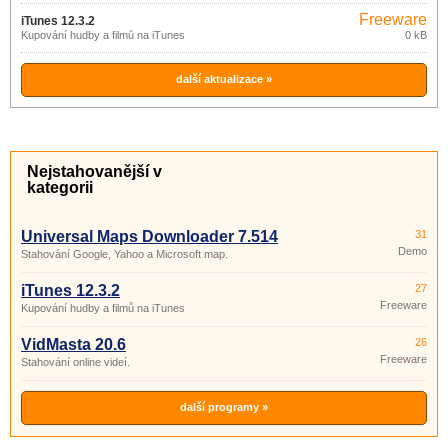
Freeware
iTunes 12.3.2
Kupování hudby a filmů na iTunes
0 kB
další aktualizace »
Nejstahovanější v
kategorii
Universal Maps Downloader 7.514
31
Demo
Stahování Google, Yahoo a Microsoft map.
iTunes 12.3.2
27
Freeware
Kupování hudby a filmů na iTunes
VidMasta 20.6
26
Freeware
Stahování online videí.
další programy »