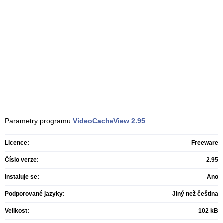
Parametry programu
VideoCacheView
2.95
Licence:
Freeware
Číslo verze:
2.95
Instaluje se:
Ano
Podporované jazyky:
Jiný než čeština
Velikost:
102 kB