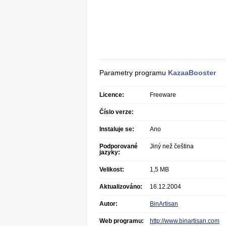
Parametry programu
KazaaBooster
Licence:
Freeware
Číslo verze:
Instaluje se:
Ano
Podporované
Jiný než čeština
jazyky:
Velikost:
1,5 MB
Aktualizováno:
16.12.2004
Autor:
BinArtisan
Web programu:
http://www.binartisan.com