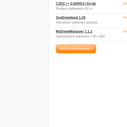
CZDC++ 0.699[D1] 64-bit
Fr
Emulace oblíbeného DC++.
SeqDownload 1.26
Fr
Sekvenční stahování obrázků.
MuDownManager 1.1.1
Fr
Zjednodušení stahování z RS a MU.
další nové programy »