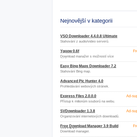
Nejnovější v kategorii
VSO Downloader 4.4.0.8 Ultimate
Stahování z audio/video serverů.
Ygoow 0.6f
Fr
Download manažer s možností více
účtů.
Easy Bing Maps Downloader 7.2
Stahování Bing map.
Advanced Pic Hunter 4.0
Prohledávání webových stránek.
Express Files 2.0.0.0
Ad-su
Přístup k milionům souborů na webu.
SVDownloader 1.3.8
Ad-su
Organizování internetových downloadů.
Free Download Manager 3.9 Build
Fr
1194 RC1
Download manager.