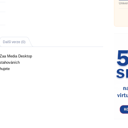
Univer
Další verze (0)
aZaa Media Desktop
 stahováních
ahujete