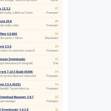
ání Google, Yahoo a Microsoft
Demo
s 12.3.2
27
ní hudby a filmů na iTunes
Freeware
sta 20.6
25
ání online videí.
Freeware
fline 4.0.860
23
ání zpráv z Yahoo.
Shareware
ent 3.5.5
23
t klient na stahování souborů
Freeware
 Image Downloader
22
0.0
ání internetových fotografií,
Trial
ů či videí.
rrent 7.10.5 Build 45496
14
ný torrent klient pro stahování
Freeware
 filmů nebo her.
ent 3.5.5.45291
14
TABLE
íbenější Torrent klient na
Freeware
ání souborů (hudba, filmy, hry,
Download Manager 3.9.7
12
 1625
oad manager.
Freeware
l Downloader 1.8.2.9
11