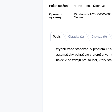
Počet stažení:
4114x (tento týden: 3x)
Operační
Windows NT/2000/XP/2003
systémy:
Server
Popis
Obrázky (
1
)
Diskuze (
0
)
- zrychlí Vaše stahování v programu K
- automaticky pokračuje v přerušených
- najde více zdrojů pro soubor, který st