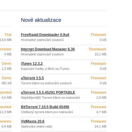
Nové aktualizace
Trial
FreeRapid Downloader 0.9u4
Freeware
13,6 MB
Hromadné stahování souborů
0 kB
eeware
Internet Download Manager 6.36
Shareware
build 5
4 MB
Hromadné stahování souborů
10,1 MB
Demo
iTunes 12.3.2
Freeware
1,2 MB
Kupování hudby a filmů na iTunes
0 kB
Demo
uTorrent 3.5.5
Freeware
481 kB
Torrent klient na stahování souborů
0 kB
pported
uTorrent 3.5.5.45291 PORTABLE
Freeware
4,6 MB
Nejoblíbenější Torrent klient na stahování
2,9 MB
souborů (hudba, filmy, hry, ...).
pported
BitTorrent 7.10.5 Build 45496
Freeware
12,3 MB
Oblíbený torrent klient pro stahování
4,7 MB
hudby, filmů nebo her.
eeware
VidMasta 20.6
Freeware
6,9 MB
Stahování online videí.
24,1 MB