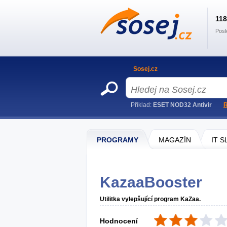
11
Posl
Sosej.cz
Příklad:
ESET NOD32 Antivir
R
PROGRAMY
MAGAZÍN
IT 
KazaaBooster
Utilitka vylepšující program KaZaa.
Hodnocení