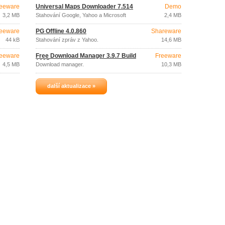
eeware
Universal Maps Downloader 7.514
Demo
3,2 MB
Stahování Google, Yahoo a Microsoft
2,4 MB
map.
eeware
PG Offline 4.0.860
Shareware
44 kB
Stahování zpráv z Yahoo.
14,6 MB
eeware
Free Download Manager 3.9.7 Build
Freeware
1625
4,5 MB
Download manager.
10,3 MB
další aktualizace »