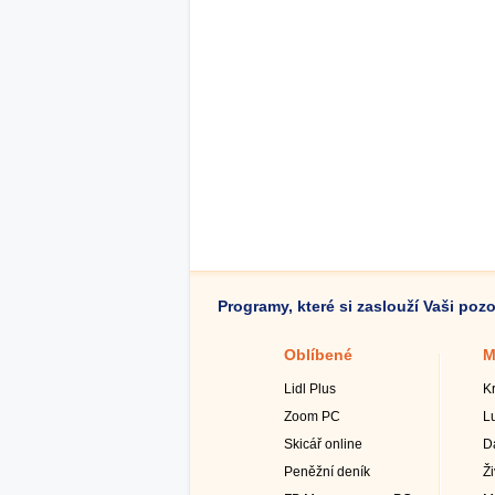
Programy, které si zaslouží Vaši poz
Oblíbené
M
Lidl Plus
K
Zoom PC
L
Skicář online
D
Peněžní deník
Ž