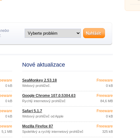
prohlí
 nebo
.
Nové aktualizace
eeware
SeaMonkey 2.53.18
Freeware
0 kB
Webový prohlížeč.
0 kB
eeware
Google Chrome 107.0.5304.63
Freeware
0 kB
Rychlý internetový prohlížeč
84,6 MB
eeware
Safari 5.1.7
Freeware
0 kB
Webový prohlížeč od Apple
0 kB
eeware
Mozilla Firefox 87
Freeware
5,1 MB
Spolehlivý a rychlý internetový prohlížeč
325 kB