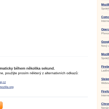
Mozil
Spoleh
prohlí
Comod
Intern
Chrom
Opera
Přenos
Goog
82.0.
Nový 
Mozil
Spoleh
prohlí
Fireb
maticky během několika sekund.
Ladění
, použijte prosím některý z alternativních odkazů:
Sleip
ej.cz
Webov
mozilla.org
Firef
Intern
Chrom
Nenár