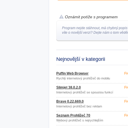
Oznámit potíže s programem
Program nejde stáhnout, má chybný popis
víte o novější verzi? Dejte nám o tom vědět
Nejnovější v kategorii
Puffin Web Browser
Fr
Rychlý internetový prohlížeč do mobilu
Slimjet 38.0.2.0
Fr
Internetový prohlížeč se spoustou funkcí
Brave 0.22.669.0
Fr
Internetový prohlížeč bez reklam
Seznam Prohlížeč 70
Fr
Webový prohlížeč s nejrychlejším
přístupem na Seznam