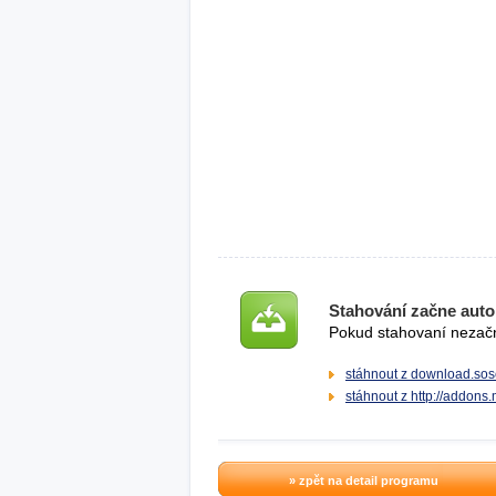
Stahování začne auto
Pokud stahovaní nezačne
stáhnout z download.sos
stáhnout z http://addons.
» zpět na detail programu