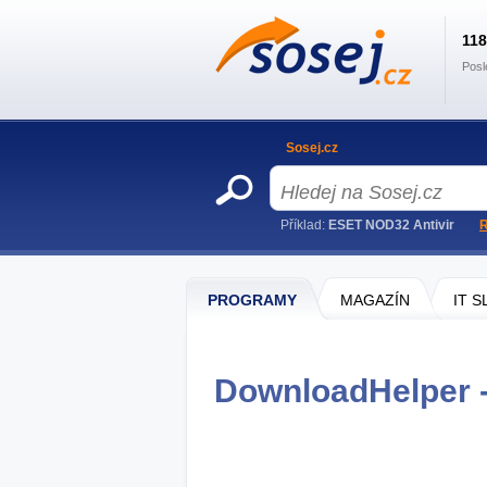
11
Posl
Sosej.cz
Příklad:
ESET NOD32 Antivir
R
PROGRAMY
MAGAZÍN
IT 
DownloadHelper -