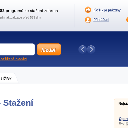
Košík
882
programů ke stažení zdarma
je prázdný
ední aktualizace před 579 dny
Přihlášení
ozšířené hledání
SLUŽBY
 Stažení
Nejst
Opera
Rychlý
prohlí