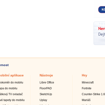
ornost
obilní aplikace
Nástroje
Hry
rokoměr do mobilu
Libre Office
Minecraft
upa do mobilu
FloorPAD
Fortnite
álkový TV ovladač
SketchUp
Counter-Strike 1.6
ivé tapety do mobilu
Uplay
Mariáš