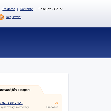
Reklama
Kontakty
|
|
Registrovat
ahovanější v kategorii
 76.0 / 4017.123
29
 a nezávislý internetový
Freeware
žeč