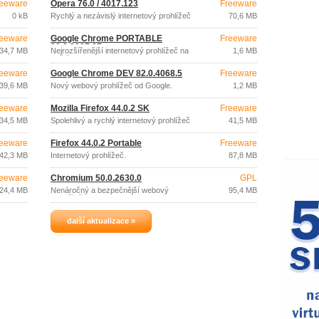
eeware
Opera 76.0 / 4017.123
Freeware
0 kB
Rychlý a nezávislý internetový prohlížeč
70,6 MB
eeware
Google Chrome PORTABLE
Freeware
80.0.3987.87
34,7 MB
Nejrozšířenější internetový prohlížeč na
1,6 MB
světě.
eeware
Google Chrome DEV 82.0.4068.5
Freeware
39,6 MB
Nový webový prohlížeč od Google.
1,2 MB
eeware
Mozilla Firefox 44.0.2 SK
Freeware
34,5 MB
Spolehlivý a rychlý internetový prohlížeč
41,5 MB
eeware
Firefox 44.0.2 Portable
Freeware
42,3 MB
Internetový prohlížeč.
87,8 MB
eeware
Chromium 50.0.2630.0
GPL
24,4 MB
Nenáročný a bezpečnější webový
95,4 MB
prohlížeč.
další aktualizace »