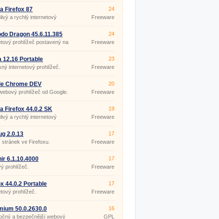
la Firefox 87
24
livý a rychlý internetový
Freeware
žeč
o Dragon 45.6.11.385
24
etový prohlížeč postavený na
Freeware
iu.
 12.16 Portable
23
ný internetový prohlížeč.
Freeware
le Chrome DEV
20
4068.5
webový prohlížeč od Google.
Freeware
la Firefox 44.0.2 SK
19
livý a rychlý internetový
Freeware
žeč
ug 2.0.13
17
 stránek ve Firefoxu.
Freeware
nir 6.1.10.4000
17
ý prohlížeč.
Freeware
ox 44.0.2 Portable
17
etový prohlížeč.
Freeware
ium 50.0.2630.0
16
očný a bezpečnější webový
GPL