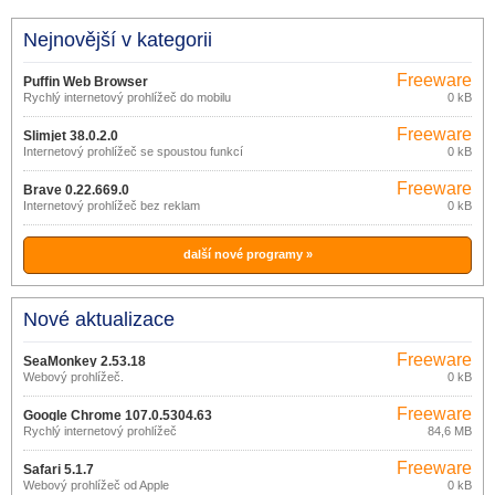
Nejnovější v kategorii
Freeware
Puffin Web Browser
Rychlý internetový prohlížeč do mobilu
0 kB
Freeware
Slimjet 38.0.2.0
Internetový prohlížeč se spoustou funkcí
0 kB
Freeware
Brave 0.22.669.0
Internetový prohlížeč bez reklam
0 kB
další nové programy »
Nové aktualizace
Freeware
SeaMonkey 2.53.18
Webový prohlížeč.
0 kB
Freeware
Google Chrome 107.0.5304.63
Rychlý internetový prohlížeč
84,6 MB
Freeware
Safari 5.1.7
Webový prohlížeč od Apple
0 kB