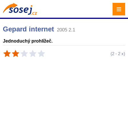
≡
Gepard internet
2005 2.1
Jednoduchý prohlížeč.
(
2
-
2
x)