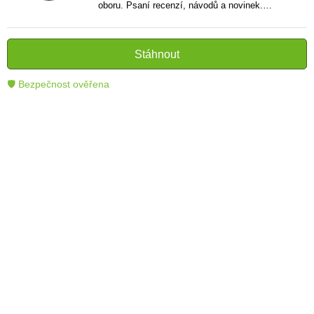
oboru. Psaní recenzí, návodů a novinek.
Tvůrce jasných a informativních textů, které
pomáhají čtenářům lépe porozumět a využít
moderní technologie.
Stáhnout
🛡 Bezpečnost ověřena