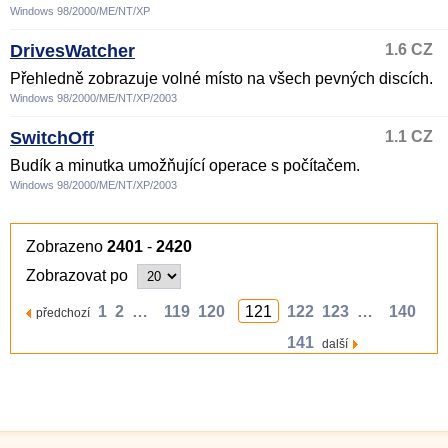
Windows 98/2000/ME/NT/XP
DrivesWatcher
1.6 CZ
Přehledně zobrazuje volné místo na všech pevných discích.
Windows 98/2000/ME/NT/XP/2003
SwitchOff
1.1 CZ
Budík a minutka umožňující operace s počítačem.
Windows 98/2000/ME/NT/XP/2003
Zobrazeno
2401
-
2420
Zobrazovat po
1
2
…
119
120
121
122
123
…
140
předchozí
141
další