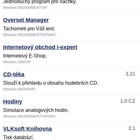
Jednoduchý program pro náčrtky.
Windows 98/2000/ME/NT/XP
Overset Manager
Tachometr pro Váš text.
Windows 98/2000/ME/NT/XP/2003
Internetový obchod i-expert
Internetový E-Shop.
Windows 2000/XP
CD-téka
3.21
Slouží k přehledu o obsahu hudebních CD.
Windows 98/2000/XP
Hodiny
1.0 CZ
Simulace analogových hodin.
Windows 98/2000/ME/NT/XP/2003
VLKsoft Knihovna
2.1
Tisk databází.