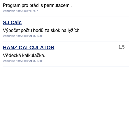
Program pro práci s permutacemi.
Windows 98/2000/NT/XP
SJ Calc
Výpočet počtu bodů za skok na lyžích.
Windows 98/2000/ME/NT/XP
HANZ CALCULATOR
1.5
Vědecká kalkulačka.
Windows 98/2000/ME/NT/XP