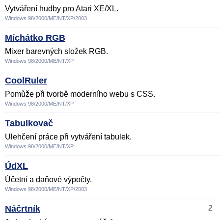
Vytváření hudby pro Atari XE/XL.
Windows 98/2000/ME/NT/XP/2003
Míchátko RGB
Mixer barevných složek RGB.
Windows 98/2000/ME/NT/XP
CoolRuler
Pomůže při tvorbě moderního webu s CSS.
Windows 98/2000/ME/NT/XP
Tabulkovač
Ulehčení práce při vytváření tabulek.
Windows 98/2000/ME/NT/XP
ÚdXL
Účetní a daňové výpočty.
Windows 98/2000/ME/NT/XP/2003
Náčrtník
2