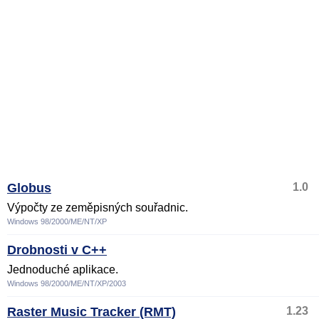
Globus
1.0
Výpočty ze zeměpisných souřadnic.
Windows 98/2000/ME/NT/XP
Drobnosti v C++
Jednoduché aplikace.
Windows 98/2000/ME/NT/XP/2003
Raster Music Tracker (RMT)
1.23