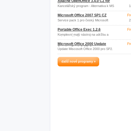
Apache OpenOffice 3.4.0 CZ for
Mac
Kancelářský program - Alternativa k MS
1
Office zdarma
Microsoft Office 2007 SP1 CZ
Fr
Service pack 1 pro český Microsoft
2
Office 2007.
Portable Office Exec 1.2.6
Fr
Komplexní malý nástroj na udržbu a
práci s počítačem.
Microsoft Office 2000 Update
Fr
Service Pack 2 SR-2
Update Miscosoft Office 2000 pro SP2.
další nové programy »