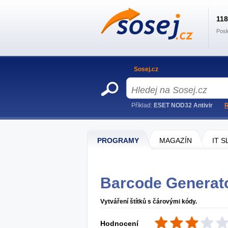
11
Posl
Sosej.cz
Příklad:
ESET NOD32 Antivir
R
PROGRAMY
MAGAZÍN
IT 
Barcode Generat
Vytváření štítků s čárovými kódy.
Hodnocení