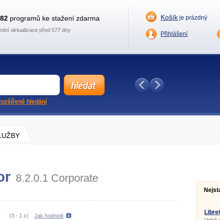
Košík
882
programů ke stažení zdarma
je prázdný
ední aktualizace před 577 dny
Přihlášení
ozšířené hledání
SLUŽBY
or
8.2.0.1 Corporate
Nejst
Libre
(
3
-
1
x)
Jak hodnotit