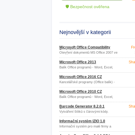
🛡 Bezpečnost ověřena
Nejnovější v kategorii
Microsoft Office Compatibility
Fr
Pack 4
Otevření dokumentů MS Office 2007 ve
starších verzích MS Office
Microsoft Office 2013
Sha
Balík Office programů - Word, Excel,
PowerPoint, Outlook
Microsoft Office 2016 CZ
Kancelářské programy (Office balík) -
Word, Excel, PowerPoint, Outlook.
Microsoft Office 2010 CZ
Balík Office programů - Word, Excel,
PowerPoint, Outlook.
Barcode Generator 8.2.0.1
Sha
Corporate
Vytváření štítků s čárovými kódy.
Informační systém IZIO 1.0
Informační systém pro malé firmy a
podnikatele.