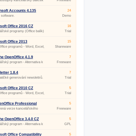
dostupný kancelářský balíček
Freeware
soft Accounts 4.135
24
 software.
Demo
soft Office 2016 CZ
16
ářské programy (Office balík)
Trial
, Excel, PowerPoint, Outlook.
soft Office 2013
15
Office programů - Word, Excel,
Shareware
oint, Outlook
e OpenOffice 4.1.9
7
ářský program - Alternativa k
Freeware
fice zdarma
etter 1.8.4
7
tičké generování newslettrů.
Trial
soft Office 2010 CZ
5
Office programů - Word, Excel,
Trial
oint, Outlook.
nOffice Professional
5
.25
řená verze kancelářského
Freeware
 OpenOffice.
e OpenOffice 3.4.0 CZ
5
ářský program - Alternativa k
GPL
fice zdarma
soft Office Compatibility
5