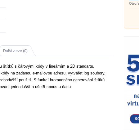
Pack
Otevř
ve sta
Další verze (0)
bu štítků s čárovými kódy v lineárním a 2D standartu.
kódy na zadanou e-mailovou adresu, vytvářet log soubory,
jednodušší použití. S funkcí hromadného generování štítků
rování jednodušší a ušetří spoustu času.