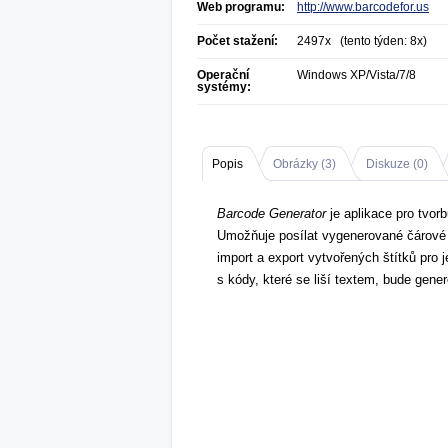
Web programu:
http://www.barcodefor.us
Počet stažení:
2497x (tento týden: 8x)
Operační
Windows XP/Vista/7/8
systémy:
Popis
Obrázky (
3
)
Diskuze (
0
)
Barcode Generator
je aplikace pro tvor
Umožňuje posílat vygenerované čárové 
import a export vytvořených štítků pro 
s kódy, které se liší textem, bude gene