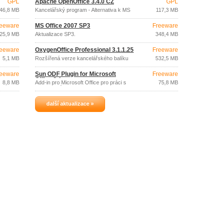
GPL
Apache OpenOffice 3.4.0 CZ
GPL
46,8 MB
Kancelářský program - Alternativa k MS
117,3 MB
Office zdarma
eeware
MS Office 2007 SP3
Freeware
25,9 MB
Aktualizace SP3.
348,4 MB
eeware
OxygenOffice Professional 3.1.1.25
Freeware
5,1 MB
Rozšířená verze kancelářského balíku
532,5 MB
OpenOffice.
eeware
Sun ODF Plugin for Microsoft
Freeware
Office 3.1
8,8 MB
Add-in pro Microsoft Office pro práci s
75,8 MB
ODF formátem.
další aktualizace »