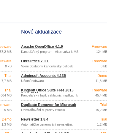
Nové aktualizace
eeware
Apache OpenOffice 4.1.9
Freeware
37,2 MB
Kancelářský program - Alternativa k MS
124 MB
Office zdarma
reware
LibreOffice 7.0.1
Freeware
0 kB
Volně dostupný kancelářský balíček
0 kB
Trial
Adminsoft Accounts 4.135
Demo
7,7 MB
Účetní software.
11,8 MB
Trial
Kingsoft Office Suite Free 2013
Freeware
9.1.0.4246
604 MB
Kancelářský balík základních aplikací k
45,4 MB
volnému použití.
reware
Duplicate Remover for Microsoft
Trial
Excel 3.0.1.709
5 MB
Odstraňování duplicit v Excelu.
15,2 MB
Demo
Newsletter 1.8.4
Trial
1,3 MB
Automatičké generování newslettrů.
1,2 MB