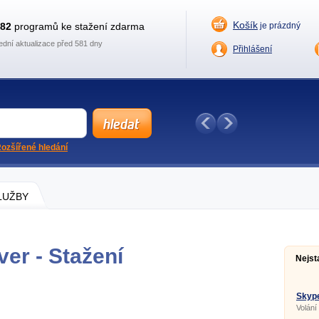
Košík
882
programů ke stažení zdarma
je prázdný
ední aktualizace před 581 dny
Přihlášení
ozšířené hledání
SLUŽBY
er - Stažení
Nejst
Skype
Volání