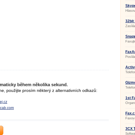
Skype
Hlaso
32bit
Zasílá
Snapp
Faxujt
FaxAm
Posílá
Activ
Telefo
Gizmo
maticky během několika sekund.
Telefo
, použijte prosím některý z alternativních odkazů:
1st F
ej.cz
Organi
ftcab.com
Fax.c
Faxov
odesíl
3CX T
v412
Softwa