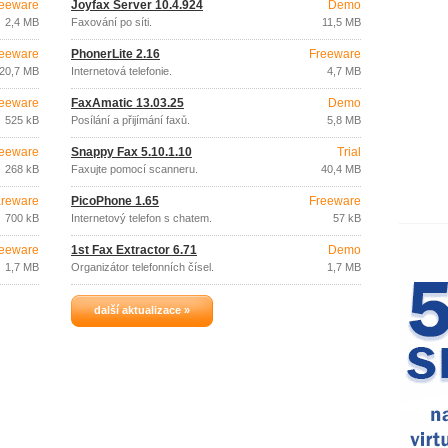
eeware
Joyfax Server 10.4.924
Demo
2,4 MB
Faxování po síti.
11,5 MB
eeware
PhonerLite 2.16
Freeware
20,7 MB
Internetová telefonie.
4,7 MB
eeware
FaxAmatic 13.03.25
Demo
525 kB
Posílání a přijímání faxů.
5,8 MB
eeware
Snappy Fax 5.10.1.10
Trial
268 kB
Faxujte pomocí scanneru.
40,4 MB
reware
PicoPhone 1.65
Freeware
700 kB
Internetový telefon s chatem.
57 kB
eeware
1st Fax Extractor 6.71
Demo
1,7 MB
Organizátor telefonních čísel.
1,7 MB
další aktualizace »