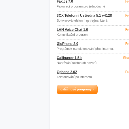
Fax.cz 7.0
Fr
Faxovací program pro jednoduché
odesílání faxů z PC.
3CX Telefonní Ústředna 5.1 v4128
Fr
Softwarová telefonní ústředna, která
nahrazuje hardwarové ústředny.
LAN Voice Chat 1.0
Fr
Komunikační program.
GloPhone 2.0
Fr
Prográmek na telefonování přes internet.
Callhunter 1.5 b
Sha
Nahrávání telefoních hovorů.
Gphone 2.02
Fr
Telefonování po internetu.
další nové programy »