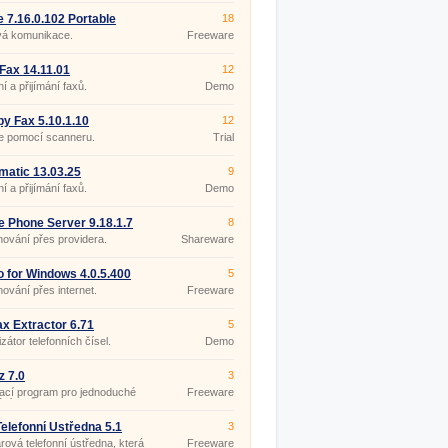
 7.16.0.102 Portable
18
vá komunikace.
Freeware
 Fax 14.11.01
12
ní a přijímání faxů.
Demo
y Fax 5.10.1.10
12
e pomocí scanneru.
Trial
atic 13.03.25
9
ní a přijímání faxů.
Demo
e Phone Server 9.18.1.7
8
nování přes providera.
Shareware
 for Windows 4.0.5.400
5
nování přes internet.
Freeware
ax Extractor 6.71
5
zátor telefonních čísel.
Demo
z 7.0
3
ací program pro jednoduché
Freeware
ání faxů z PC.
elefonní Ústředna 5.1
3
8
rová telefonní ústředna, která
Freeware