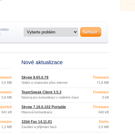
nahraz
 nebo
.
Nové aktualizace
eeware
Skype 8.65.0.78
Freeware
5,5 MB
Volání a chatování přes internet
71,8 MB
eeware
TeamSpeak Client 3.5.3
Freeware
5,8 MB
Nástroj pro komunikaci v reálném čase
0 kB
pported
Skype 7.16.0.102 Portable
Freeware
641 kB
Hlasová komunikace.
640 kB
reware
32bit Fax 14.11.01
Demo
1,2 MB
Zasílání a přijímání faxů.
5,9 MB