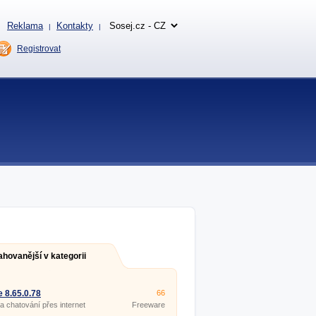
Reklama
Kontakty
|
|
Registrovat
ahovanější v kategorii
 8.65.0.78
66
 a chatování přes internet
Freeware