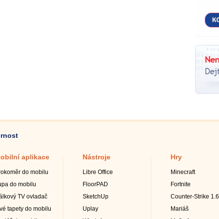
ornost
obilní aplikace
Nástroje
Hry
rokoměr do mobilu
Libre Office
Minecraft
upa do mobilu
FloorPAD
Fortnite
álkový TV ovladač
SketchUp
Counter-Strike 1.6
ivé tapety do mobilu
Uplay
Mariáš