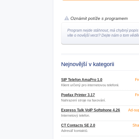
Oznámit potíže s programem
Program nejde stáhnout, má chybný popis
víte o novější verzi? Dejte nám o tom vědět
Nejnovější v kategorii
SIP Telefon AmaPro 1.0
Fr
Klient určený pro internetovou telefonii.
Popfax Printer 3.17
Fr
Nahrazení stroje na faxování.
Express Talk VoIP Softphone 4.26
Ad-su
Internetový telefon.
CT Contacts SE 2.0
Sha
Adresář kontaktů.