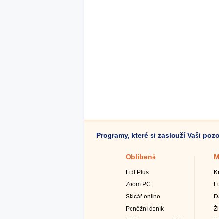
Programy, které si zaslouží Vaši poz
Oblíbené
M
Lidl Plus
K
Zoom PC
L
Skicář online
D
Peněžní deník
Ž