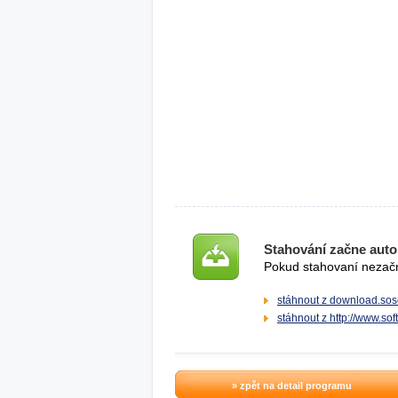
Stahování začne auto
Pokud stahovaní nezačne
stáhnout z download.sos
stáhnout z http://www.so
» zpět na detail programu