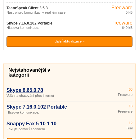
Freeware
TeamSpeak Client 3.5.3
Nástroj pro komunikaci v reálném čase
0 kB
Freeware
Skype 7.16.0.102 Portable
Hlasová komunikace.
640 kB
další aktualizace »
Nejstahovanější v
kategorii
Skype 8.65.0.78
66
Freeware
Volání a chatování přes internet
Skype 7.16.0.102 Portable
18
Freeware
Hlasová komunikace.
Snappy Fax 5.10.1.10
12
Trial
Faxujte pomocí scanneru.