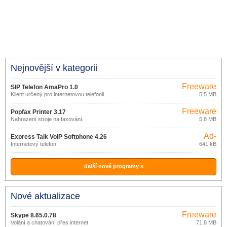
Nejnovější v kategorii
Freeware
SIP Telefon AmaPro 1.0
Klient určený pro internetovou telefonii.
5,5 MB
Freeware
Popfax Printer 3.17
Nahrazení stroje na faxování.
5,8 MB
Ad-
Express Talk VoIP Softphone 4.26
supported
Internetový telefon.
641 kB
další nové programy »
Nové aktualizace
Freeware
Skype 8.65.0.78
Volání a chatování přes internet
71,8 MB