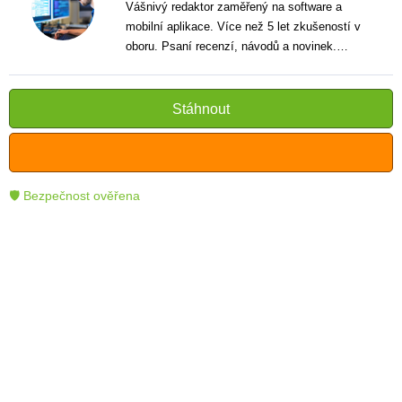
Vášnivý redaktor zaměřený na software a
mobilní aplikace. Více než 5 let zkušeností v
oboru. Psaní recenzí, návodů a novinek.
Tvůrce jasných a informativních textů, které
pomáhají čtenářům lépe porozumět a využít
moderní technologie.
Stáhnout
🛡 Bezpečnost ověřena