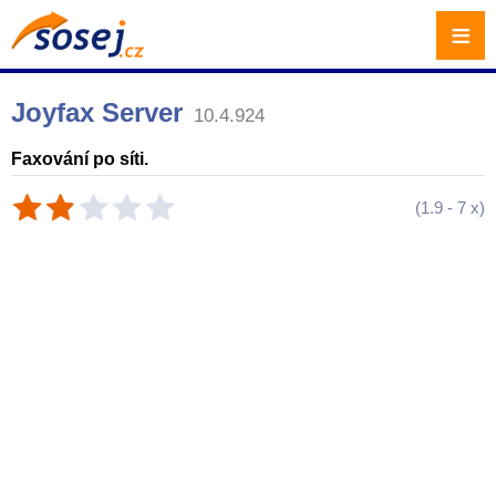
≡
Joyfax Server
10.4.924
Faxování po síti.
(
1.9
-
7
x)