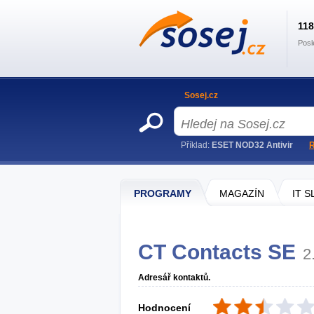
11
Posl
Sosej.cz
Příklad:
ESET NOD32 Antivir
R
PROGRAMY
MAGAZÍN
IT 
CT Contacts SE
2
Adresář kontaktů.
Hodnocení