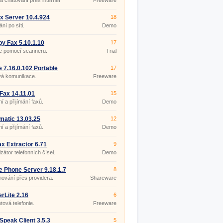
 a chatování přes internet
Freeware
x Server 10.4.924
18
ní po síti.
Demo
y Fax 5.10.1.10
17
e pomocí scanneru.
Trial
 7.16.0.102 Portable
17
vá komunikace.
Freeware
 Fax 14.11.01
15
ní a přijímání faxů.
Demo
atic 13.03.25
12
ní a přijímání faxů.
Demo
ax Extractor 6.71
9
zátor telefonních čísel.
Demo
e Phone Server 9.18.1.7
8
nování přes providera.
Shareware
rLite 2.16
6
etová telefonie.
Freeware
peak Client 3.5.3
5