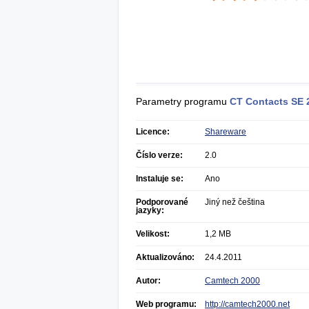
Parametry programu
CT Contacts SE
Licence:
Shareware
Číslo verze:
2.0
Instaluje se:
Ano
Podporované
Jiný než čeština
jazyky:
Velikost:
1,2 MB
Aktualizováno:
24.4.2011
Autor:
Camtech 2000
Web programu:
http://camtech2000.net