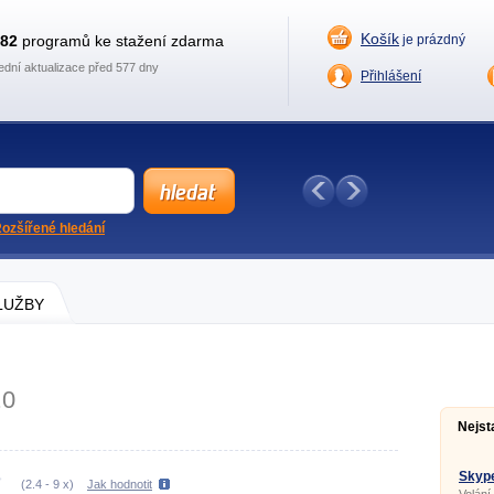
Košík
882
programů ke stažení zdarma
je prázdný
ední aktualizace před 577 dny
Přihlášení
ozšířené hledání
SLUŽBY
.0
Nejst
Skype
(
2.4
-
9
x)
Jak hodnotit