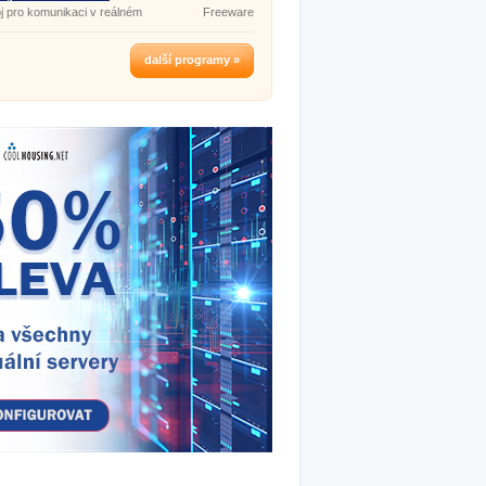
j pro komunikaci v reálném
Freeware
další programy »