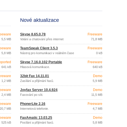
Nové aktualizace
eeware
Skype 8.65.0.78
Freeware
5,5 MB
Volání a chatování přes internet
71,8 MB
eeware
TeamSpeak Client 3.5.3
Freeware
5,8 MB
Nástroj pro komunikaci v reálném čase
0 kB
pported
Skype 7.16.0.102 Portable
Freeware
641 kB
Hlasová komunikace.
640 kB
reware
32bit Fax 14.11.01
Demo
1,2 MB
Zasílání a přijímání faxů.
5,9 MB
eeware
Joyfax Server 10.4.924
Demo
2,4 MB
Faxování po síti.
11,5 MB
eeware
PhonerLite 2.16
Freeware
20,7 MB
Internetová telefonie.
4,7 MB
eeware
FaxAmatic 13.03.25
Demo
525 kB
Posílání a přijímání faxů.
5,8 MB