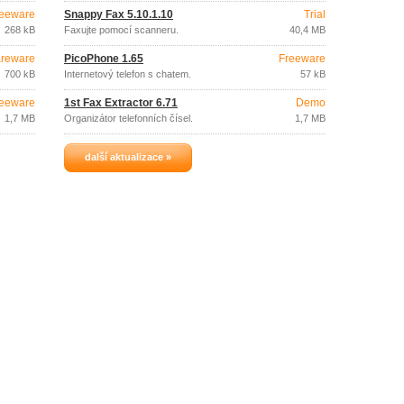
eeware
Snappy Fax 5.10.1.10
Trial
268 kB
Faxujte pomocí scanneru.
40,4 MB
reware
PicoPhone 1.65
Freeware
700 kB
Internetový telefon s chatem.
57 kB
eeware
1st Fax Extractor 6.71
Demo
1,7 MB
Organizátor telefonních čísel.
1,7 MB
další aktualizace »