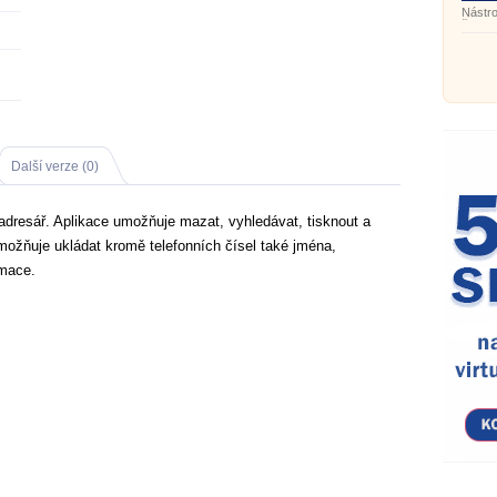
Nástro
čase
Další verze (0)
adresář. Aplikace umožňuje mazat, vyhledávat, tisknout a
ožňuje ukládat kromě telefonních čísel také jména,
rmace.