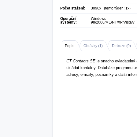
Počet stažení:
3090x (tento týden: 1x)
Operační
Windows
systémy:
98/2000/ME/NT/XP/Vista/7
Popis
Obrázky (
1
)
Diskuze (
0
)
CT Contacts SE
je snadno ovladatelný 
ukládat kontakty. Databáze programu um
adresy, e-maily, poznámky a další info