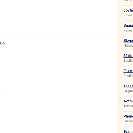
Volání
Joyfa
Faxová
Snapp
Faxujt
Skype
2.0
Hlaso
32bit
Zasílá
FaxAm
Posílá
1st F
Organi
Activ
Telefo
Phone
Intern
TeamS