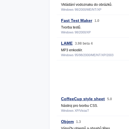
Vkládání vodoznaku do obrázků.
Windows 98/2000/ME/NT/XP
Fast Test Maker
1.0
Tvorba testů.
Windows 98/2000/XP
LAME
3.98 beta 4
MP3 enkodér.
Windows 95/98/2000/ME/NT/XP/2003
CoffeeCup style sheet
5.0
Nástroj pro tvorbu CSS.
Windows XP/Vista/7
Objem
1.3
Výpočty objemů a obsahů těles.