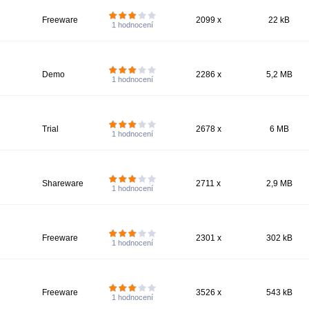
Freeware
2099 x
22 kB
1
hodnocení
Demo
2286 x
5,2 MB
1
hodnocení
Trial
2678 x
6 MB
1
hodnocení
Shareware
2711 x
2,9 MB
1
hodnocení
Freeware
2301 x
302 kB
1
hodnocení
Freeware
3526 x
543 kB
1
hodnocení