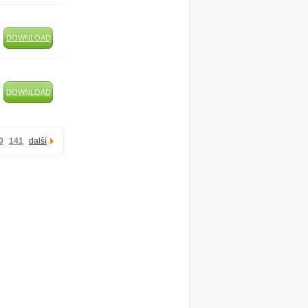
DOWNLOAD
DOWNLOAD
0
141
další