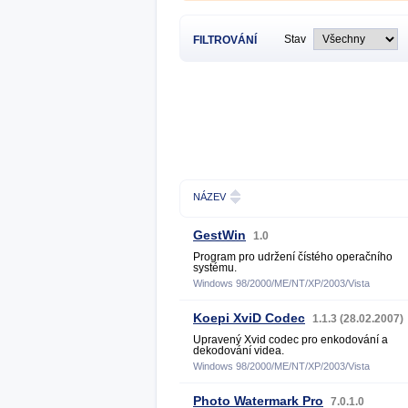
Stav
FILTROVÁNÍ
NÁZEV
GestWin
1.0
Program pro udržení čístého operačního
systému.
Windows 98/2000/ME/NT/XP/2003/Vista
Koepi XviD Codec
1.1.3 (28.02.2007)
Upravený Xvid codec pro enkodování a
dekodování videa.
Windows 98/2000/ME/NT/XP/2003/Vista
Photo Watermark Pro
7.0.1.0