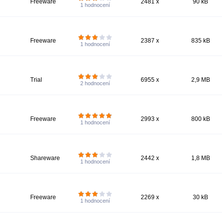
Freeware
2481 x
90 kB
1
hodnocení
Freeware
2387 x
835 kB
1
hodnocení
Trial
6955 x
2,9 MB
2
hodnocení
Freeware
2993 x
800 kB
1
hodnocení
Shareware
2442 x
1,8 MB
1
hodnocení
Freeware
2269 x
30 kB
1
hodnocení