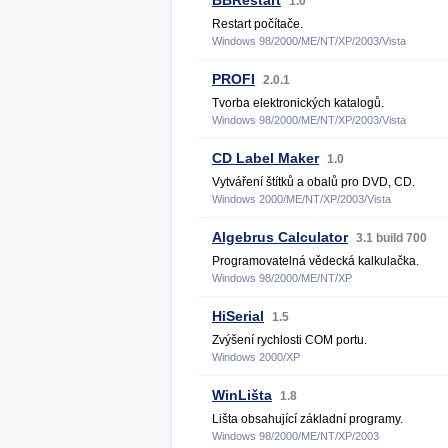
BBRestart
1.0
Restart počítače.
Windows 98/2000/ME/NT/XP/2003/Vista
PROFI
2.0.1
Tvorba elektronických katalogů.
Windows 98/2000/ME/NT/XP/2003/Vista
CD Label Maker
1.0
Vytváření štítků a obalů pro DVD, CD.
Windows 2000/ME/NT/XP/2003/Vista
Algebrus Calculator
3.1 build 700
Programovatelná vědecká kalkulačka.
Windows 98/2000/ME/NT/XP
HiSerial
1.5
Zvýšení rychlosti COM portu.
Windows 2000/XP
WinLišta
1.8
Lišta obsahující základní programy.
Windows 98/2000/ME/NT/XP/2003