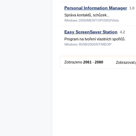
Personal Information Manager
1.0
Správa kontaktů, schůzek...
Windows 2000/ME/NT/XP/2003/Vista
Easy ScreenSaver Station
4.2
Program na tvoření vlastních spořičů.
Windows 95/98/2000/NT/ME/XP
Zobrazeno
2061
-
2080
Zobrazovat