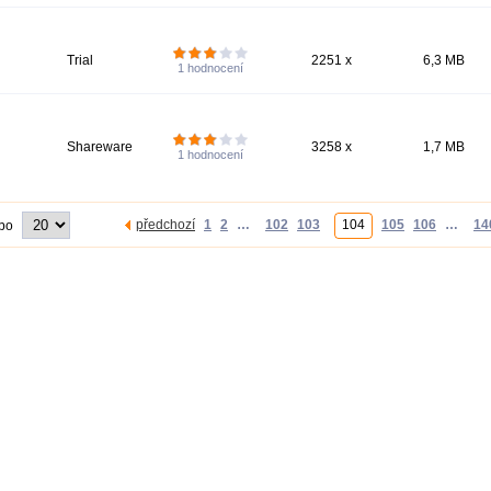
Trial
2251 x
6,3 MB
1
hodnocení
Shareware
3258 x
1,7 MB
1
hodnocení
předchozí
1
2
…
102
103
104
105
106
…
14
 po