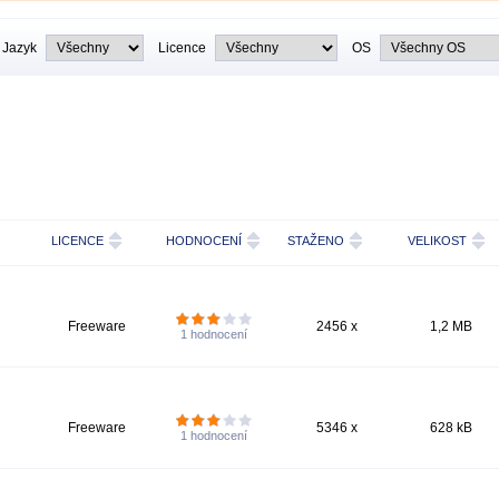
Jazyk
Licence
OS
LICENCE
HODNOCENÍ
STAŽENO
VELIKOST
Freeware
2456 x
1,2 MB
1
hodnocení
Freeware
5346 x
628 kB
1
hodnocení