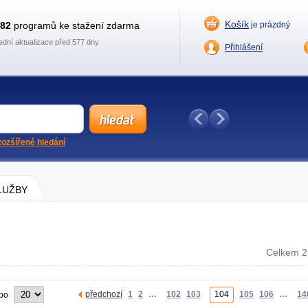
Košík
882
programů ke stažení zdarma
je prázdný
ední aktualizace před 577 dny
Přihlášení
ozšířené hledání
SLUŽBY
Celkem 2
předchozí
1
2
…
102
103
104
105
106
…
14
 po