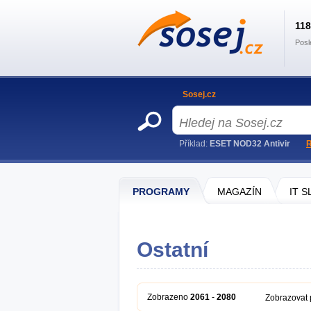
11
Posl
Sosej.cz
Příklad:
ESET NOD32 Antivir
R
PROGRAMY
MAGAZÍN
IT 
Ostatní
Zobrazeno
2061
-
2080
Zobrazovat