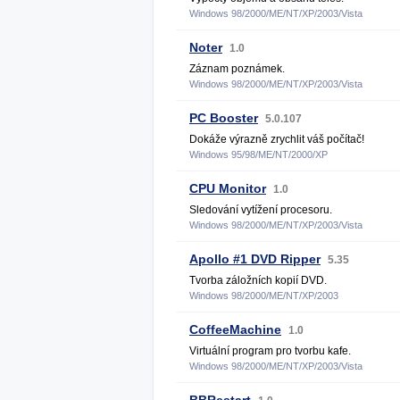
Windows 98/2000/ME/NT/XP/2003/Vista
Noter
1.0
Záznam poznámek.
Windows 98/2000/ME/NT/XP/2003/Vista
PC Booster
5.0.107
Dokáže výrazně zrychlit váš počítač!
Windows 95/98/ME/NT/2000/XP
CPU Monitor
1.0
Sledování vytížení procesoru.
Windows 98/2000/ME/NT/XP/2003/Vista
Apollo #1 DVD Ripper
5.35
Tvorba záložních kopií DVD.
Windows 98/2000/ME/NT/XP/2003
CoffeeMachine
1.0
Virtuální program pro tvorbu kafe.
Windows 98/2000/ME/NT/XP/2003/Vista