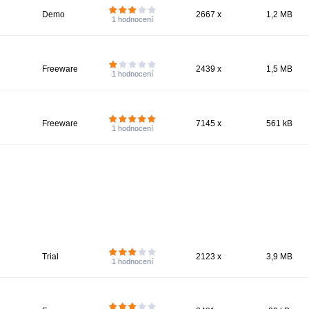
Demo
2667 x
1,2 MB
1
hodnocení
Freeware
2439 x
1,5 MB
1
hodnocení
Freeware
7145 x
561 kB
1
hodnocení
Trial
2123 x
3,9 MB
1
hodnocení