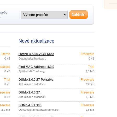
 nebo
.
Nové aktualizace
Demo
HWiNFO 5.06.2640 64bit
Freeware
0 kB
Diagnostika hardwaru
0 kB
eeware
Find MAC Address 4.3.0
Trial
0 kB
Zjištění MAC adresy.
2,5 MB
Trial
DUMo 2.4.0.27 Portable
Freeware
0 kB
Aktualizace ovladačů.
730 kB
eeware
DUMo 2.4.0.27
Freeware
0 kB
Aktualizace ovladačů.
1,3 MB
eeware
SUMo 4.3.1.303
Freeware
3,9 MB
Oznamuje aktualizace software.
1,5 MB