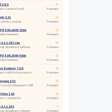
 0.8.5
17
ace o grafické kartě.
Freeware
fo 3.31
14
í paměti v systray.
Freeware
O 5.06.2640 32bit
13
stika hardwaru
Freeware
4.3.1.303 Lite
12
je aktualizace software.
Freeware
O 5.06.2640 64bit
12
ble
stika hardwaru
Freeware
m Explorer 7.0.0
12
ace o běžících procesech.
Freeware
eview 2.51
10
zí seznam připojených USB
Freeware
ní.
rView 1.40
10
ace o ovladačích.
Freeware
4.3.1.303
9
je aktualizace software.
Freeware