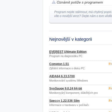
Oznámit potíže s programem
Program nejde stáhnout, má chybný popis
víte o novější verzi? Dejte nám o tom vědět
Nejnovější v kategorii
EVEREST Ultimate Edition
5.50.2100
Program na diagnostiku PC
Compton 1.51
Fr
Zjištění informace o disku PC
AIDA64 6.33.5700
Monitorování systému Windows
SysGauge 9.0.24 64-bit
Fr
Monitorování komponent, důležitých pro
chod počítače
Speccy 1.22.536 Slim
Fr
Informace o hardwaru v počítači.