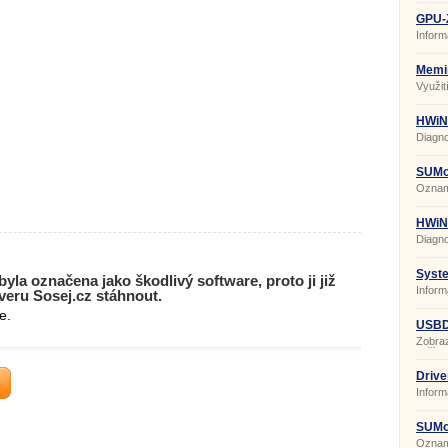
GPU-Z
Inform
Memin
Využit
HWiNF
Diagno
SUMo 
Oznamu
HWiNF
Porta
Diagno
Syste
yla označena jako škodlivý software, proto ji již
Inform
eru Sosej.cz stáhnout.
e.
USBD
Zobra
zaříze
Drive
Inform
SUMo 
Oznamu