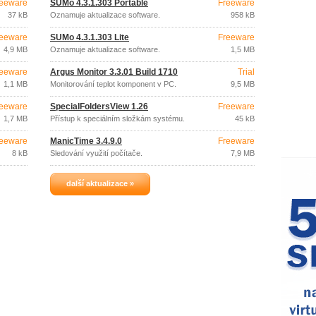
eeware
SUMo 4.3.1.303 Portable
Freeware
37 kB
Oznamuje aktualizace software.
958 kB
eeware
SUMo 4.3.1.303 Lite
Freeware
4,9 MB
Oznamuje aktualizace software.
1,5 MB
eeware
Argus Monitor 3.3.01 Build 1710
Trial
1,1 MB
Monitorování teplot komponent v PC.
9,5 MB
eeware
SpecialFoldersView 1.26
Freeware
1,7 MB
Přístup k speciálním složkám systému.
45 kB
eeware
ManicTime 3.4.9.0
Freeware
8 kB
Sledování využití počítače.
7,9 MB
další aktualizace »