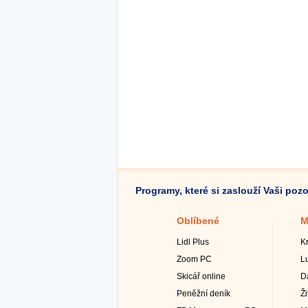
Programy, které si zaslouží Vaši poz
Oblíbené
M
Lidl Plus
K
Zoom PC
L
Skicář online
D
Peněžní deník
Ž