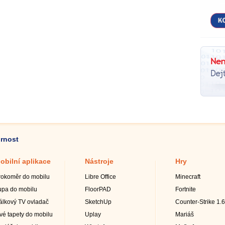
ornost
obilní aplikace
Nástroje
Hry
rokoměr do mobilu
Libre Office
Minecraft
upa do mobilu
FloorPAD
Fortnite
álkový TV ovladač
SketchUp
Counter-Strike 1.6
ivé tapety do mobilu
Uplay
Mariáš