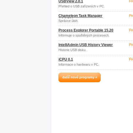
USBView 2.0.1
Fr
Přehled o USB zařízeních v PC.
Chameleon Task Manager
Fr
4.0.0.701
Správce úloh.
Process Explorer Portable 15.20
Fr
Informuje o spuštěných procesech.
IntelliAdmin USB History Viewer
Fr
Historie USB disku.
iCPU 0.1
Fr
Informace o hardwaru v PC.
další nové programy »