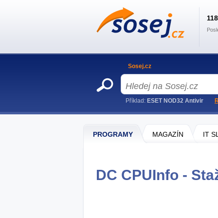
11
Posl
Sosej.cz
Příklad:
ESET NOD32 Antivir
R
PROGRAMY
MAGAZÍN
IT 
DC CPUInfo - Sta