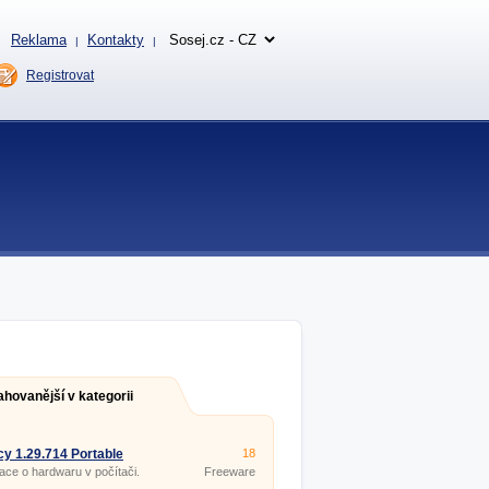
Reklama
Kontakty
|
|
Registrovat
ahovanější v kategorii
y 1.29.714 Portable
18
ace o hardwaru v počítači.
Freeware