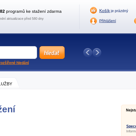
Košík
882
programů ke stažení zdarma
je prázdný
ední aktualizace před 580 dny
Přihlášení
ozšířené hledání
SLUŽBY
žení
Nejst
Specc
Inform