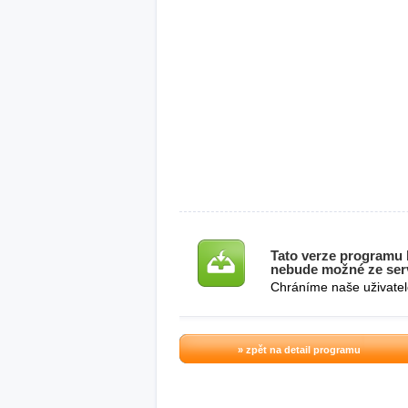
Tato verze programu b
nebude možné ze serv
Chráníme naše uživatel
» zpět na detail programu