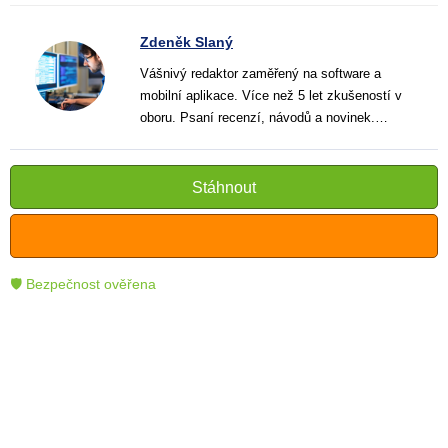
Zdeněk Slaný
Vášnivý redaktor zaměřený na software a
mobilní aplikace. Více než 5 let zkušeností v
oboru. Psaní recenzí, návodů a novinek.
Tvůrce jasných a informativních textů, které
pomáhají čtenářům lépe porozumět a využít
moderní technologie.
Stáhnout
🛡 Bezpečnost ověřena