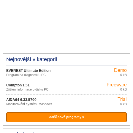
Nejnovější v kategorii
Demo
EVEREST Ultimate Edition
Program na diagnostiku PC
0 kB
5.50.2100
Freeware
Compton 1.51
Zjištění informace o disku PC
0 kB
Trial
AIDA64 6.33.5700
Monitorování systému Windows
0 kB
další nové programy »