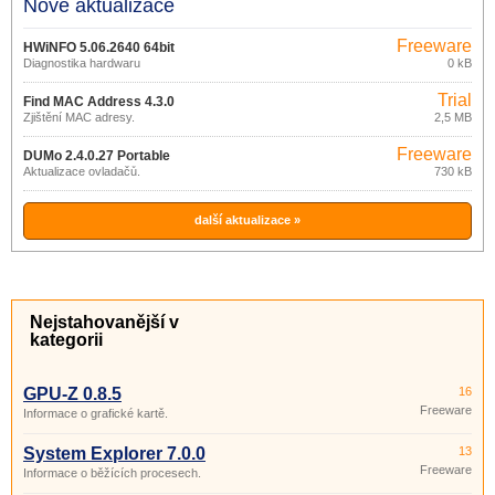
Nové aktualizace
Freeware
HWiNFO 5.06.2640 64bit
Diagnostika hardwaru
0 kB
Trial
Find MAC Address 4.3.0
Zjištění MAC adresy.
2,5 MB
Freeware
DUMo 2.4.0.27 Portable
Aktualizace ovladačů.
730 kB
další aktualizace »
Nejstahovanější v
kategorii
GPU-Z 0.8.5
16
Freeware
Informace o grafické kartě.
System Explorer 7.0.0
13
Freeware
Informace o běžících procesech.