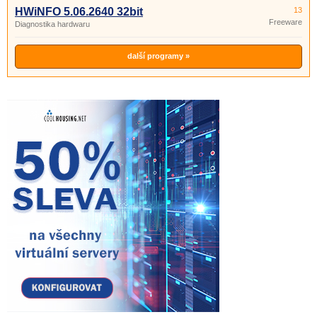
HWiNFO 5.06.2640 32bit
13
Freeware
Diagnostika hardwaru
další programy »