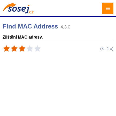
≡
Find MAC Address
4.3.0
Zjištění MAC adresy.
(
3
-
1
x)