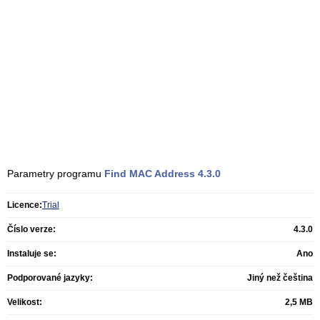
Parametry programu
Find MAC Address
4.3.0
Licence:
Trial
Číslo verze:
4.3.0
Instaluje se:
Ano
Podporované jazyky:
Jiný než čeština
Velikost:
2,5 MB