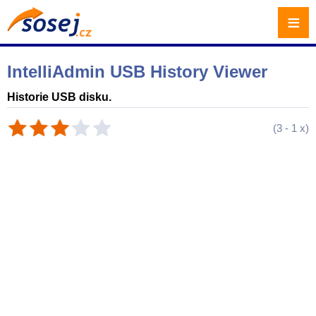
≡
IntelliAdmin USB History Viewer
Historie USB disku.
(
3
-
1
x)