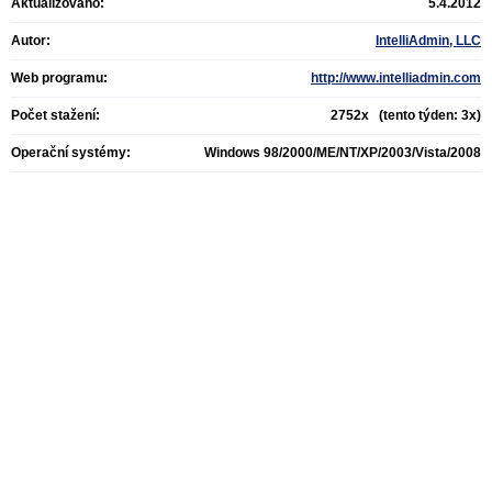
Aktualizováno:
5.4.2012
Autor:
IntelliAdmin, LLC
Web programu:
http://www.intelliadmin.com
Počet stažení:
2752x (tento týden: 3x)
Operační systémy:
Windows 98/2000/ME/NT/XP/2003/Vista/2008