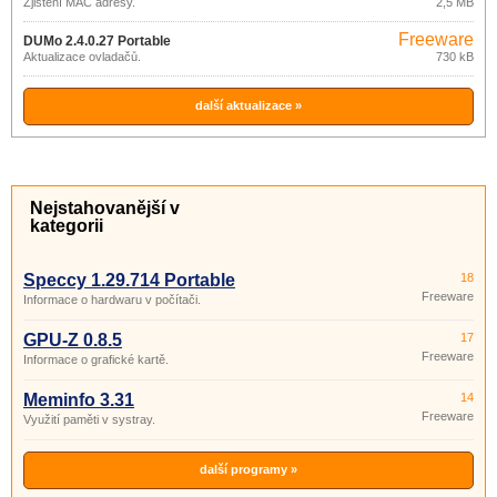
Zjištění MAC adresy.
2,5 MB
Freeware
DUMo 2.4.0.27 Portable
Aktualizace ovladačů.
730 kB
další aktualizace »
Nejstahovanější v
kategorii
Speccy 1.29.714 Portable
18
Freeware
Informace o hardwaru v počítači.
GPU-Z 0.8.5
17
Freeware
Informace o grafické kartě.
Meminfo 3.31
14
Freeware
Využití paměti v systray.
další programy »