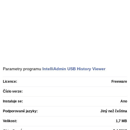
Parametry programu
IntelliAdmin USB History Viewer
Licence:
Freeware
Číslo verze:
Instaluje se:
Ano
Podporované jazyky:
Jiný než čeština
Velikost:
1,7 MB