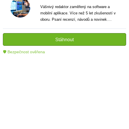
Vášnivý redaktor zaměřený na software a
mobilní aplikace. Více než 5 let zkušeností v
oboru. Psaní recenzí, návodů a novinek.
Tvůrce jasných a informativních textů, které
pomáhají čtenářům lépe porozumět a využít
moderní technologie.
Stáhnout
🛡 Bezpečnost ověřena