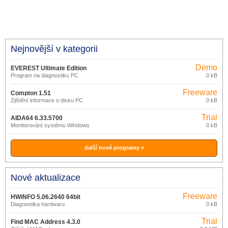
Nejnovější v kategorii
Demo
EVEREST Ultimate Edition
Program na diagnostiku PC
0 kB
5.50.2100
Freeware
Compton 1.51
Zjištění informace o disku PC
0 kB
Trial
AIDA64 6.33.5700
Monitorování systému Windows
0 kB
další nové programy »
Nové aktualizace
Freeware
HWiNFO 5.06.2640 64bit
Diagnostika hardwaru
0 kB
Trial
Find MAC Address 4.3.0