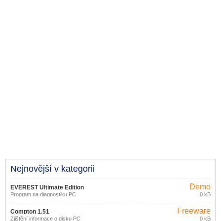
Nejnovější v kategorii
Demo
EVEREST Ultimate Edition
Program na diagnostiku PC
0 kB
5.50.2100
Freeware
Compton 1.51
Zjištění informace o disku PC
0 kB