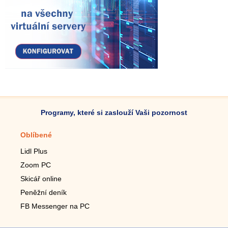
Programy, které si zaslouží Vaši pozornost
Oblíbené
Mobilní aplikace
Lidl Plus
Krokoměr do mobilu
Zoom PC
Lupa do mobilu
Skicář online
Dálkový TV ovladač
Peněžní deník
Živé tapety do mobilu
FB Messenger na PC
Mariáš do mobilu