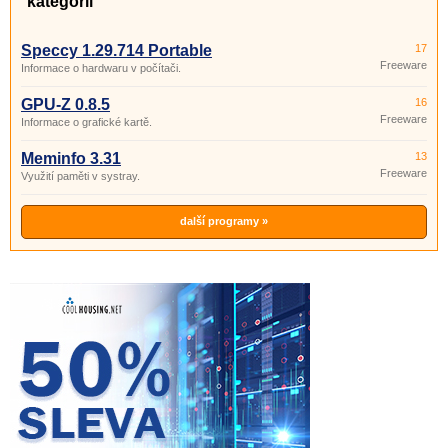
kategorii
Speccy 1.29.714 Portable
17
Freeware
Informace o hardwaru v počítači.
GPU-Z 0.8.5
16
Freeware
Informace o grafické kartě.
Meminfo 3.31
13
Freeware
Využití paměti v systray.
další programy »