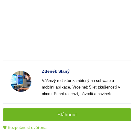
Zdeněk Slaný
Vášnivý redaktor zaměřený na software a
mobilní aplikace. Více než 5 let zkušeností v
oboru. Psaní recenzí, návodů a novinek.
Tvůrce jasných a informativních textů, které
pomáhají čtenářům lépe porozumět a využít
moderní technologie.
Stáhnout
🛡 Bezpečnost ověřena