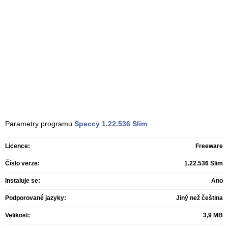
Parametry programu
Speccy
1.22.536 Slim
Licence:
Freeware
Číslo verze:
1.22.536 Slim
Instaluje se:
Ano
Podporované jazyky:
Jiný než čeština
Velikost:
3,9 MB