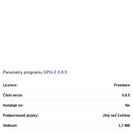
Parametry programu
GPU-Z
0.8.5
Licence:
Freeware
Číslo verze:
0.8.5
Instaluje se:
Ne
Podporované jazyky:
Jiný než čeština
Velikost:
1,7 MB