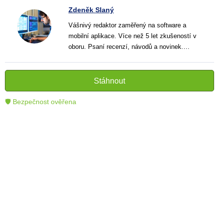
Zdeněk Slaný
Vášnivý redaktor zaměřený na software a
mobilní aplikace. Více než 5 let zkušeností v
oboru. Psaní recenzí, návodů a novinek.
Tvůrce jasných a informativních textů, které
pomáhají čtenářům lépe porozumět a využít
moderní technologie.
Stáhnout
🛡 Bezpečnost ověřena