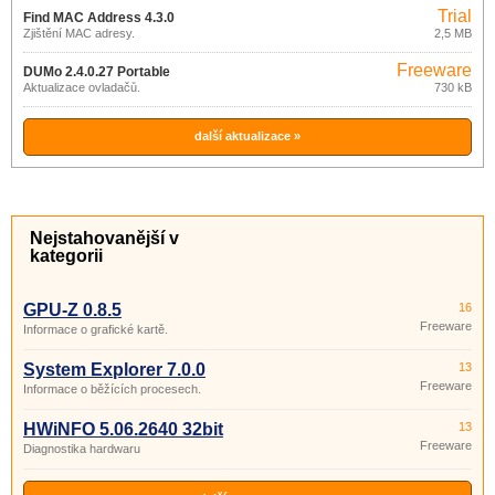
Trial
Find MAC Address 4.3.0
Zjištění MAC adresy.
2,5 MB
Freeware
DUMo 2.4.0.27 Portable
Aktualizace ovladačů.
730 kB
další aktualizace »
Nejstahovanější v
kategorii
GPU-Z 0.8.5
16
Freeware
Informace o grafické kartě.
System Explorer 7.0.0
13
Freeware
Informace o běžících procesech.
HWiNFO 5.06.2640 32bit
13
Freeware
Diagnostika hardwaru