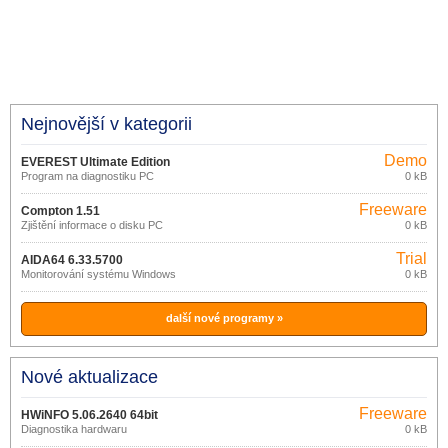
Nejnovější v kategorii
Demo
EVEREST Ultimate Edition
Program na diagnostiku PC
0 kB
5.50.2100
Freeware
Compton 1.51
Zjištění informace o disku PC
0 kB
Trial
AIDA64 6.33.5700
Monitorování systému Windows
0 kB
další nové programy »
Nové aktualizace
Freeware
HWiNFO 5.06.2640 64bit
Diagnostika hardwaru
0 kB