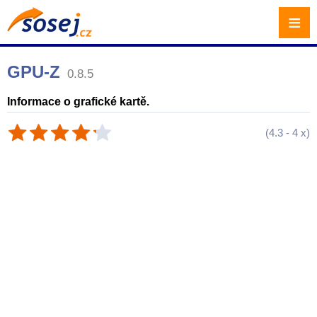
≡
GPU-Z
0.8.5
Informace o grafické kartě.
(
4.3
-
4
x)