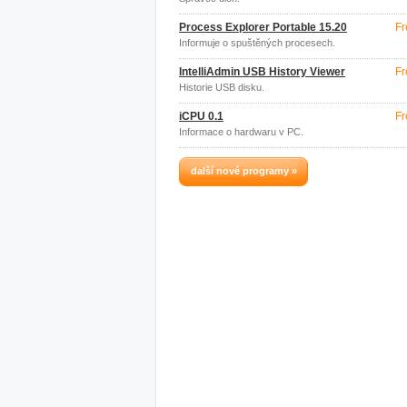
Process Explorer Portable 15.20
Fr
Informuje o spuštěných procesech.
IntelliAdmin USB History Viewer
Fr
Historie USB disku.
iCPU 0.1
Fr
Informace o hardwaru v PC.
další nové programy »