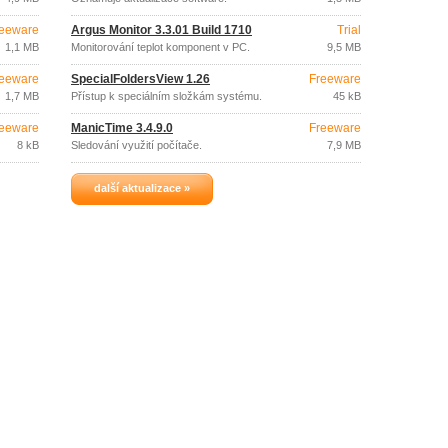
eeware
Argus Monitor 3.3.01 Build 1710
Trial
1,1 MB
Monitorování teplot komponent v PC.
9,5 MB
eeware
SpecialFoldersView 1.26
Freeware
1,7 MB
Přístup k speciálním složkám systému.
45 kB
eeware
ManicTime 3.4.9.0
Freeware
8 kB
Sledování využití počítače.
7,9 MB
další aktualizace »