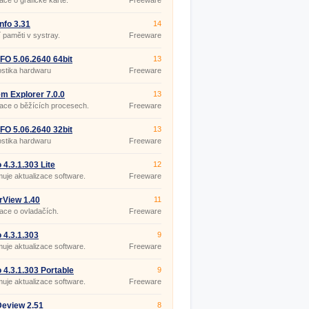
ace o grafické kartě.
Freeware
fo 3.31
14
í paměti v systray.
Freeware
O 5.06.2640 64bit
13
ble
stika hardwaru
Freeware
m Explorer 7.0.0
13
ace o běžících procesech.
Freeware
O 5.06.2640 32bit
13
stika hardwaru
Freeware
4.3.1.303 Lite
12
je aktualizace software.
Freeware
rView 1.40
11
ace o ovladačích.
Freeware
4.3.1.303
9
je aktualizace software.
Freeware
4.3.1.303 Portable
9
je aktualizace software.
Freeware
eview 2.51
8