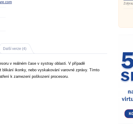
are.com
Zobra
zaříze
Další verze (4)
esoru v reálném čase v systray oblasti. V případě
 blikání ikonky, nebo vyskakování varovné zprávy. Tímto
atření k zamezení poškození procesoru.