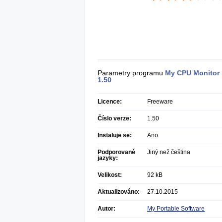
Parametry programu
My CPU Monitor
1.50
Licence:
Freeware
Číslo verze:
1.50
Instaluje se:
Ano
Podporované
Jiný než čeština
jazyky:
Velikost:
92 kB
Aktualizováno:
27.10.2015
Autor:
My Portable Software