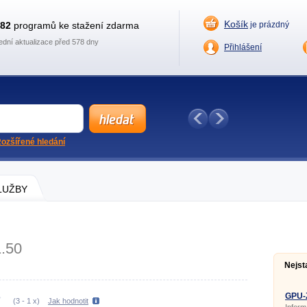
Košík
882
programů ke stažení zdarma
je prázdný
ední aktualizace před 578 dny
Přihlášení
ozšířené hledání
SLUŽBY
1.50
Nejst
GPU-Z
(
3
-
1
x)
Jak hodnotit