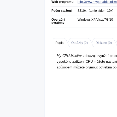
Web programu:
http://www.myportablesoftw
Počet stažení:
8310x (tento týden: 10x)
Operační
Windows XP/Vista/7/8/10
systémy:
Popis
Obrázky (
2
)
Diskuze (
0
)
My CPU Monitor
zobrazuje využití proc
vysokého zatížení CPU můžete nastavit
způsobem můžete přijmout potřebná op