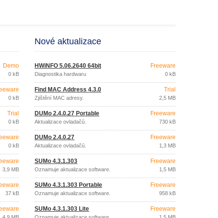
Nové aktualizace
Demo
HWiNFO 5.06.2640 64bit
Freeware
0 kB
Diagnostika hardwaru
0 kB
eeware
Find MAC Address 4.3.0
Trial
0 kB
Zjištění MAC adresy.
2,5 MB
Trial
DUMo 2.4.0.27 Portable
Freeware
0 kB
Aktualizace ovladačů.
730 kB
eeware
DUMo 2.4.0.27
Freeware
0 kB
Aktualizace ovladačů.
1,3 MB
eeware
SUMo 4.3.1.303
Freeware
3,9 MB
Oznamuje aktualizace software.
1,5 MB
eeware
SUMo 4.3.1.303 Portable
Freeware
37 kB
Oznamuje aktualizace software.
958 kB
eeware
SUMo 4.3.1.303 Lite
Freeware
4,9 MB
Oznamuje aktualizace software.
1,5 MB