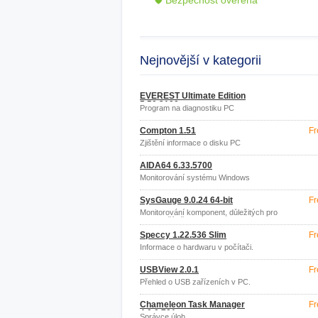
🛡 Bezpečnost ověřena
Nejnovější v kategorii
EVEREST Ultimate Edition
5.50.2100
Program na diagnostiku PC
Compton 1.51
Fr
Zjištění informace o disku PC
AIDA64 6.33.5700
Monitorování systému Windows
SysGauge 9.0.24 64-bit
Fr
Monitorování komponent, důležitých pro
chod počítače
Speccy 1.22.536 Slim
Fr
Informace o hardwaru v počítači.
USBView 2.0.1
Fr
Přehled o USB zařízeních v PC.
Chameleon Task Manager
Fr
4.0.0.701
Správce úloh.