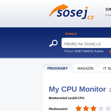
11
Posl
Sosej.cz
Příklad:
ESET NOD32 Antivir
R
PROGRAMY
MAGAZÍN
IT 
My CPU Monitor
Monitorování využití CPU.
Hodnocení